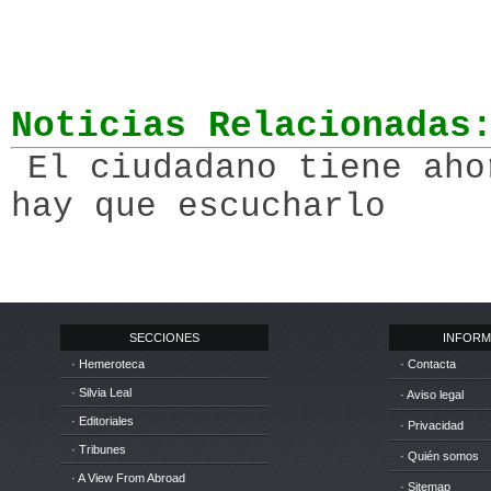
Noticias Relacionadas
El ciudadano tiene aho
hay que escucharlo
SECCIONES
INFORM
· Hemeroteca
· Contacta
· Silvia Leal
· Aviso legal
· Editoriales
· Privacidad
· Tribunes
· Quién somos
· A View From Abroad
· Sitemap