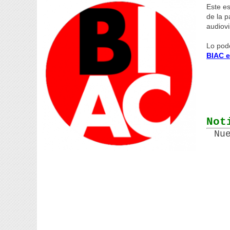
Este e
de la 
audiovi
Lo podé
BIAC e
Not
Nu