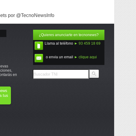
ets por @TecnoNewsInfo
¿Quieres anunciarte en tecnonews?
Llama al teléfono
► 93 459 18 69
o envia un email
► clique aqui
uevas
ciones,
ontarás en
onews
a tus