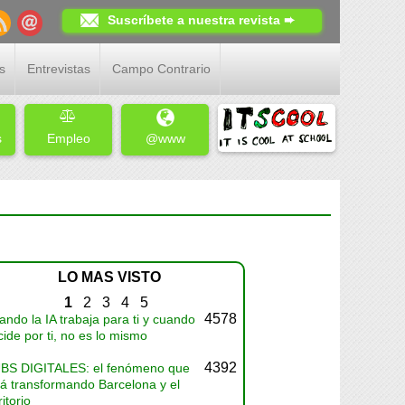
Suscríbete a nuestra revista ➨
s
Entrevistas
Campo Contrario
s
Empleo
@www
LO MAS VISTO
1
2
3
4
5
4578
ndo la IA trabaja para ti y cuando
ide por ti, no es lo mismo
4392
BS DIGITALES: el fenómeno que
tá transformando Barcelona y el
ritorio