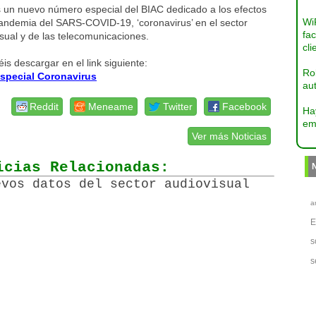
s un nuevo número especial del BIAC dedicado a los efectos
Wi
pandemia del SARS-COVID-19, ‘coronavirus’ en el sector
fac
sual y de las telecomunicaciones.
cli
is descargar en el link siguiente:
Ro
special Coronavirus
aut
Reddit
Meneame
Twitter
Facebook
Ha
em
Ver más Noticias
icias Relacionadas:
evos datos del sector audiovisual
a
s
s