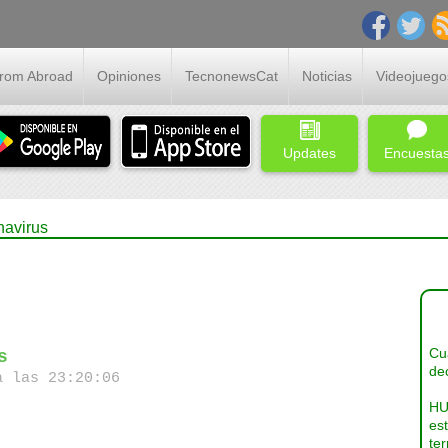
From Abroad
Opiniones
TecnonewsCat
Noticias
Videojuego
Updates
Encuesta
navirus
Cua
s
dec
a las 23:20:06
HU
es
ter