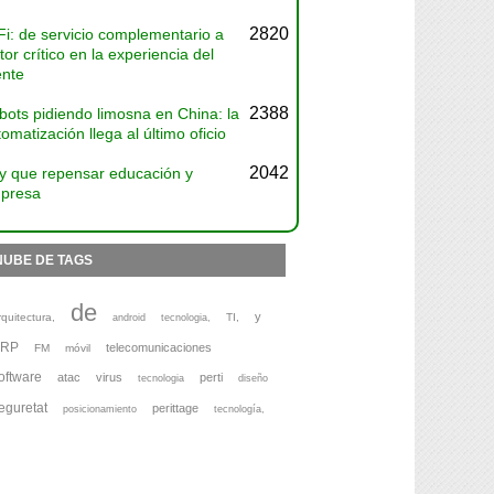
2820
Fi: de servicio complementario a
tor crítico en la experiencia del
ente
2388
bots pidiendo limosna en China: la
omatización llega al último oficio
2042
y que repensar educación y
presa
NUBE DE TAGS
de
y
rquitectura,
TI,
android
tecnologia,
ERP
telecomunicaciones
FM
móvil
oftware
atac
virus
perti
tecnologia
diseño
eguretat
perittage
posicionamiento
tecnología,