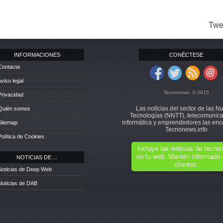
Twe
INFORMACIONES
CONÉCTESE
Contacta
Aviso legal
Tecnonews. © 2015
Privacidad
Las notícias del sector de las N
 Quién somos
Tecnologías (NNTT), telecomunica
informática y emprendedores las enc
Sitemap
Tecnonews.info
Política de Cookies
Incluye las noticias de tecn
en tu web. Mantén informado 
NOTICIAS DE ...
clientes.
Noticias de Deep Web
Noticias de DAB