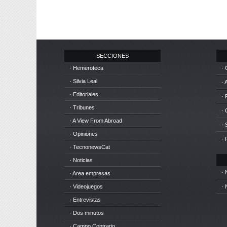
SECCIONES
· Hemeroteca
· 
· Silvia Leal
· 
· Editoriales
· 
· Tribunes
·
· A View From Abroad
· 
· Opiniones
· 
· TecnonewsCat
· Noticias
· 
· Area empresas
· Videojuegos
· 
· Entrevistas
· Dos minutos
· Campo Contrario