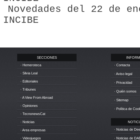
Novedades del 22 de en
INCIBE
SECCIONES
INFORM
· Hemeroteca
· Contacta
· Silvia Leal
· Aviso legal
· Editoriales
· Privacidad
· Tribunes
· Quién somos
· A View From Abroad
· Sitemap
· Opiniones
· Política de Coo
· TecnonewsCat
· Noticias
NOTICIA
· Noticias de D
· Area empresas
· Videojuegos
· Noticias de DA