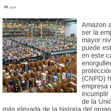
1924
Amazon a
ser la em
mayor niv
puede est
en este c
enorgulle
protecci
(CNPD) h
empresa d
incumplir
de la Unió
más elevada de la historia del orga