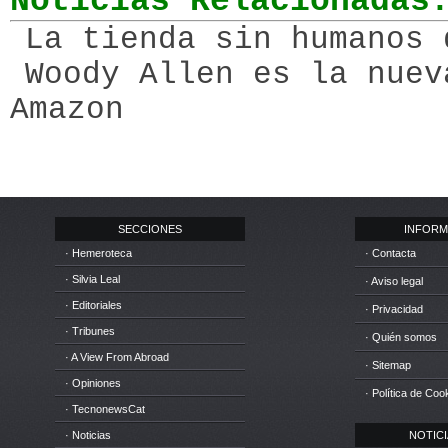
Noticias Relacionadas
La tienda sin humanos 
Woody Allen es la nuev
Amazon
SECCIONES
INFORM
· Hemeroteca
· Contacta
· Silvia Leal
· Aviso legal
· Editoriales
· Privacidad
· Tribunes
· Quién somos
· A View From Abroad
· Sitemap
· Opiniones
· Política de Coo
· TecnonewsCat
· Noticias
NOTICIA