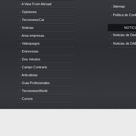
· A View From Abroad
· Sitemap
· Opiniones
· Política de Coo
· TecnonewsCat
· Noticias
NOTICIA
· Noticias de D
· Area empresas
· Videojuegos
· Noticias de DA
· Entrevistas
· Dos minutos
· Campo Contrario
· Articulistas
· Guia Profesionales
· TecnonewsWorld
· Cursos