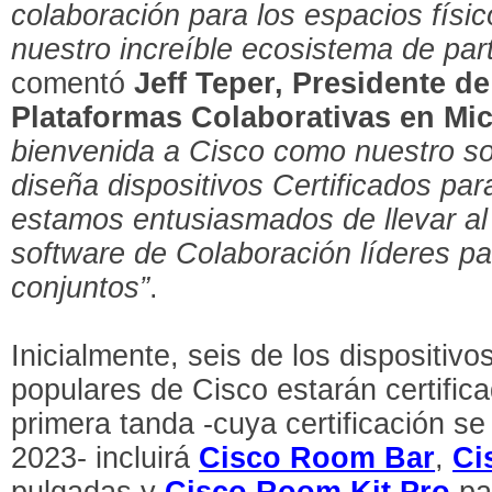
colaboración para los espacios físic
nuestro increíble ecosistema de par
comentó
Jeff Teper, Presidente d
Plataformas Colaborativas en Mic
bienvenida a Cisco como nuestro so
diseña dispositivos Certificados pa
estamos entusiasmados de llevar al
software de Colaboración líderes pa
conjuntos”
.
Inicialmente, seis de los dispositiv
populares de Cisco estarán certifi
primera tanda -cuya certificación se
2023- incluirá
Cisco Room Bar
,
Ci
pulgadas y
Cisco
Room Kit Pro
pa