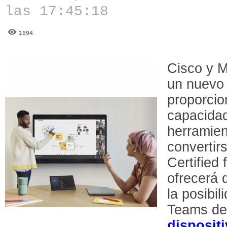
las 17:45:18
1694
Cisco y M
un nuevo 
proporcio
capacidad
herramien
convertir
Certified
ofrecerá 
la posibil
Teams de 
disposit