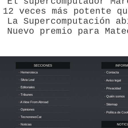
El supercomputador Mar
12 veces más potente qu
La Supercomputación ab
Nuevo premio para Mate
SECCIONES
INFORM
· Hemeroteca
· Contacta
· Silvia Leal
· Aviso legal
· Editoriales
· Privacidad
· Tribunes
· Quién somos
· A View From Abroad
· Sitemap
· Opiniones
· Política de Coo
· TecnonewsCat
· Noticias
NOTICIA