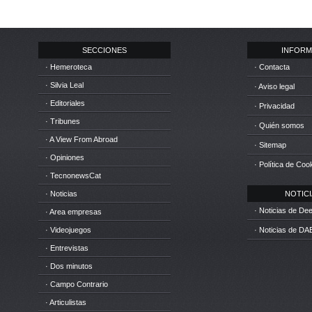
SECCIONES
INFORM
· Hemeroteca
· Contacta
· Silvia Leal
· Aviso legal
· Editoriales
· Privacidad
· Tribunes
· Quién somos
· A View From Abroad
· Sitemap
· Opiniones
· Política de Coo
· TecnonewsCat
· Noticias
NOTICIA
· Noticias de D
· Area empresas
· Videojuegos
· Noticias de DA
· Entrevistas
· Dos minutos
· Campo Contrario
· Articulistas