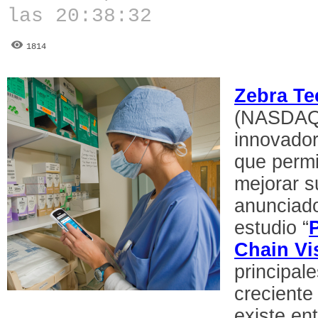
las 20:38:32
1814
Zebra Te
(NASDAQ
innovador
que permi
mejorar s
anunciado
estudio “
Chain Vi
principal
creciente
existe en