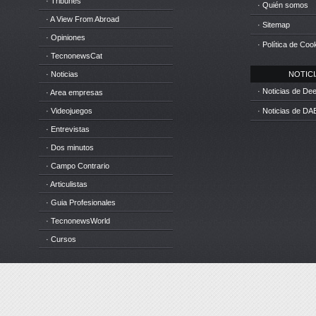
· Tribunes
· Quién somos
· A View From Abroad
· Sitemap
· Opiniones
· Política de Coo
· TecnonewsCat
· Noticias
NOTICIA
· Noticias de D
· Area empresas
· Videojuegos
· Noticias de DA
· Entrevistas
· Dos minutos
· Campo Contrario
· Articulistas
· Guia Profesionales
· TecnonewsWorld
· Cursos