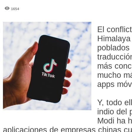
1654
El conflic
Himalaya 
poblados 
traducció
más concr
mucho má
apps móvi
Y, todo el
indio del
Modi ha h
aplicaciones de empresas chinas cu