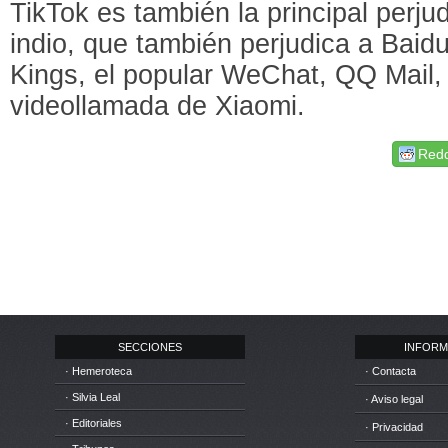
TikTok es también la principal perju
indio, que también perjudica a Baid
Kings, el popular WeChat, QQ Mail, 
videollamada de Xiaomi.
Redd
SECCIONES
INFORM
· Hemeroteca
· Contacta
· Silvia Leal
· Aviso legal
· Editoriales
· Privacidad