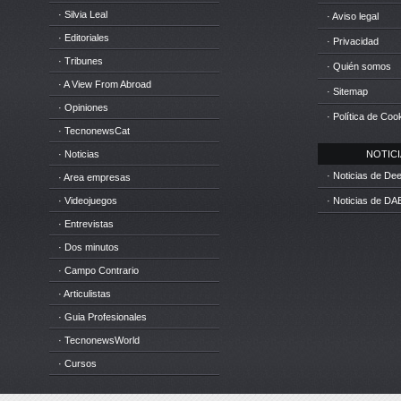
· Silvia Leal
· Aviso legal
· Editoriales
· Privacidad
· Tribunes
· Quién somos
· A View From Abroad
· Sitemap
· Opiniones
· Política de Coo
· TecnonewsCat
· Noticias
NOTICIA
· Noticias de D
· Area empresas
· Videojuegos
· Noticias de DA
· Entrevistas
· Dos minutos
· Campo Contrario
· Articulistas
· Guia Profesionales
· TecnonewsWorld
· Cursos