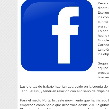
Pese a 
dinero 
Expliqu
los co
cuenta
era su
Es por 
hecho e
Google
Carboa
tambié
los obj
Según a
equipo 
procesa
buscan
Las ofertas de trabajo habrían aparecido en la cuenta de Tw
Tann LeCun, y tendrían relación con el diseño de chips dest
Para el medio PortalTic, este movimiento que ha iniciado 
empresas como Apple que desarrolla desde 2010 algunos