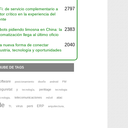
2797
Fi: de servicio complementario a
tor crítico en la experiencia del
ente
2383
bots pidiendo limosna en China: la
omatización llega al último oficio
2040
a nueva forma de conectar
ustria, tecnología y oportunidades
NUBE DE TAGS
oftware
FM
posicionamiento
diseño
android
eguretat
y
perittage
tecnología,
tecnologia
telecomunicaciones
atac
móvil
cnologia,
de
ERP
virus
perti
TI,
arquitectura,