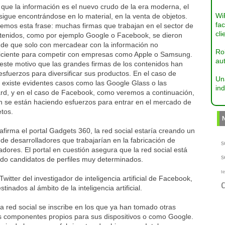
que la información es el nuevo crudo de la era moderna, el
Wi
sigue encontrándose en lo material, en la venta de objetos.
fac
emos esta frase: muchas firmas que trabajan en el sector de
cli
ntenidos, como por ejemplo Google o Facebook, se dieron
 de que solo con mercadear con la información no
Ro
ficiente para competir con empresas como Apple o Samsung.
aut
este motivo que las grandes firmas de los contenidos han
sfuerzos para diversificar sus productos. En el caso de
Un
 existe evidentes casos como las Google Glass o las
ind
rd, y en el caso de Facebook, como veremos a continuación,
n se están haciendo esfuerzos para entrar en el mercado de
etos.
firma el portal Gadgets 360, la red social estaría creando un
de desarrolladores que trabajarían en la fabricación de
s
dores. El portal en cuestión asegura que la red social está
s
do candidatos de perfiles muy determinados.
te
itter del investigador de inteligencia artificial de Facebook,
inados al ámbito de la inteligencia artificial.
la red social se inscribe en los que ya han tomado otras
 componentes propios para sus dispositivos o como Google.