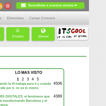
Suscríbete a nuestra revista ➨
s
Entrevistas
Campo Contrario
s
Empleo
@www
LO MAS VISTO
1
2
3
4
5
4506
ndo la IA trabaja para ti y cuando
ide por ti, no es lo mismo
4389
BS DIGITALES: el fenómeno que
tá transformando Barcelona y el
ritorio