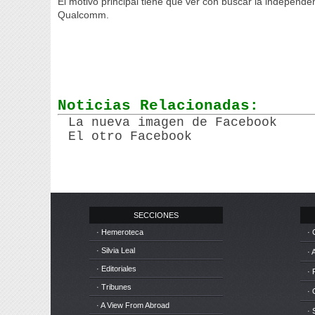
El motivo principal tiene que ver con buscar la independe
Qualcomm.
Noticias Relacionadas:
La nueva imagen de Facebook
El otro Facebook
SECCIONES
· Hemeroteca
· 
· Silvia Leal
· 
· Editoriales
· 
· Tribunes
·
· A View From Abroad
· 