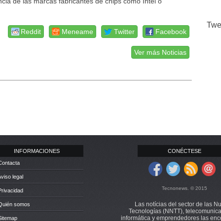
ncia de las marcas fabricantes de chips como Intel o
Twe
Reddit
Meneame
Twitter
Facebook
Ver más Noticias
INFORMACIONES
CONÉCTESE
Contacta
Aviso legal
Tecnonews. © 2015
Privacidad
Las notícias del sector de las N
 Quién somos
Tecnologías (NNTT), telecomunica
informática y emprendedores las enc
Sitemap