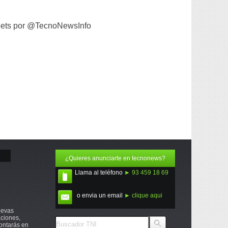
ets por @TecnoNewsInfo
¿Quieres anunciarte en tecnonews?
Llama al teléfono
► 93 459 18 69
o envia un email
► clique aqui
uevas
ciones,
ontarás en