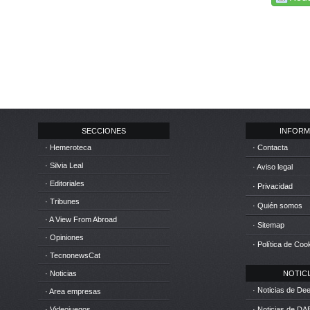
SECCIONES
INFORM
· Hemeroteca
· Contacta
· Silvia Leal
· Aviso legal
· Editoriales
· Privacidad
· Tribunes
· Quién somos
· A View From Abroad
· Sitemap
· Opiniones
· Política de Coo
· TecnonewsCat
· Noticias
NOTICIA
· Noticias de D
· Area empresas
· Videojuegos
· Noticias de DA