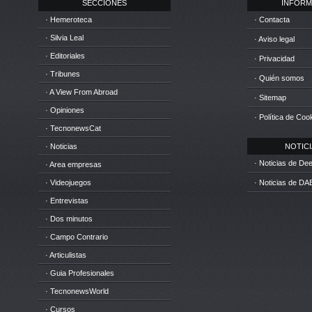
SECCIONES
INFORM
· Hemeroteca
· Contacta
· Silvia Leal
· Aviso legal
· Editoriales
· Privacidad
· Tribunes
· Quién somos
· A View From Abroad
· Sitemap
· Opiniones
· Política de Coo
· TecnonewsCat
· Noticias
NOTICIA
· Noticias de D
· Area empresas
· Videojuegos
· Noticias de DA
· Entrevistas
· Dos minutos
· Campo Contrario
· Articulistas
· Guia Profesionales
· TecnonewsWorld
· Cursos