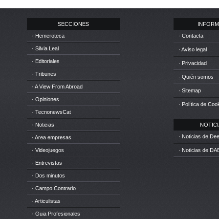
SECCIONES
INFORM
· Hemeroteca
· Contacta
· Silvia Leal
· Aviso legal
· Editoriales
· Privacidad
· Tribunes
· Quién somos
· A View From Abroad
· Sitemap
· Opiniones
· Política de Coo
· TecnonewsCat
· Noticias
NOTICIA
· Noticias de D
· Area empresas
· Videojuegos
· Noticias de DA
· Entrevistas
· Dos minutos
· Campo Contrario
· Articulistas
· Guia Profesionales