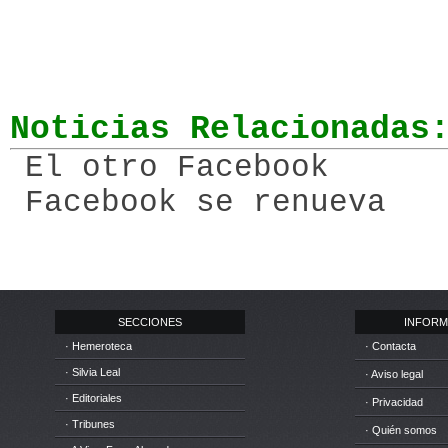
Noticias Relacionadas
El otro Facebook
Facebook se renueva
SECCIONES
INFORM
· Hemeroteca
· Contacta
· Silvia Leal
· Aviso legal
· Editoriales
· Privacidad
· Tribunes
· Quién somos