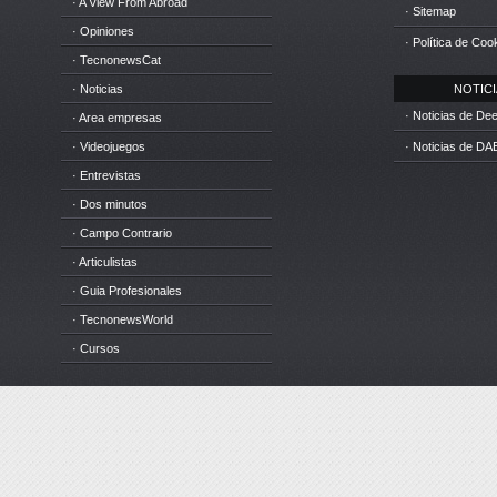
· A View From Abroad
· Sitemap
· Opiniones
· Política de Coo
· TecnonewsCat
· Noticias
NOTICIA
· Noticias de D
· Area empresas
· Videojuegos
· Noticias de DA
· Entrevistas
· Dos minutos
· Campo Contrario
· Articulistas
· Guia Profesionales
· TecnonewsWorld
· Cursos