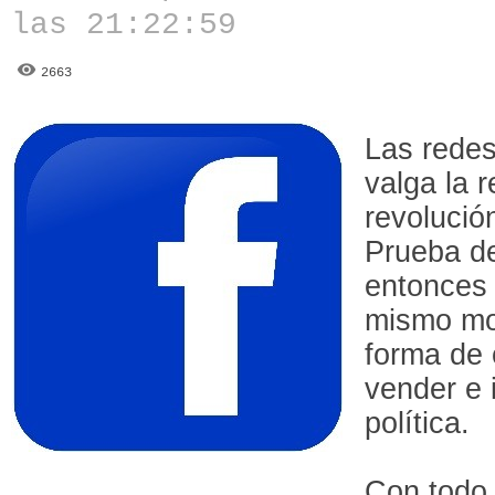
las 21:22:59
2663
Las redes
valga la 
revolución
Prueba de
entonces 
mismo mo
forma de 
vender e 
política.
Con todo,