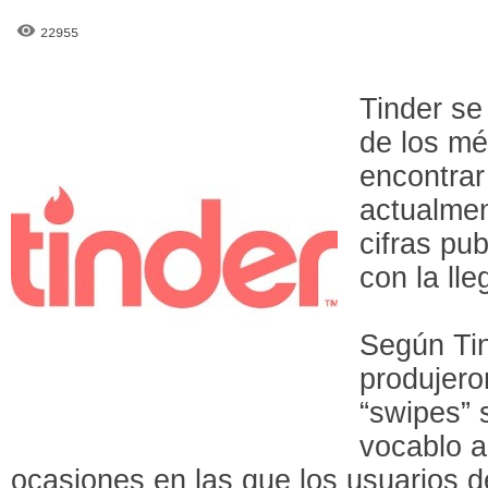
22955
Tinder s
de los mé
encontrar
actualmen
cifras pub
con la ll
Según Ti
produjero
“swipes” 
vocablo a
ocasiones en las que los usuarios d