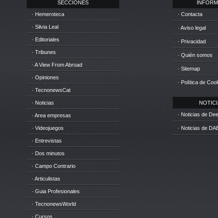
SECCIONES
INFORM
· Hemeroteca
· Contacta
· Silvia Leal
· Aviso legal
· Editoriales
· Privacidad
· Tribunes
· Quién somos
· A View From Abroad
· Sitemap
· Opiniones
· Política de Coo
· TecnonewsCat
· Noticias
NOTICIA
· Noticias de D
· Area empresas
· Videojuegos
· Noticias de DA
· Entrevistas
· Dos minutos
· Campo Contrario
· Articulistas
· Guia Profesionales
· TecnonewsWorld
· Cursos