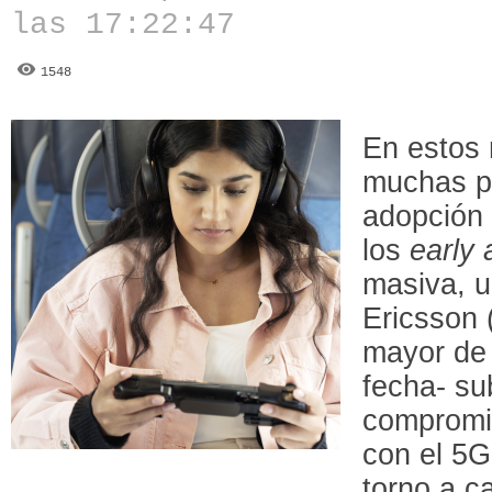
las 17:22:47
1548
En estos
muchas pa
adopción
los
early 
masiva, u
Ericsson
mayor de 
fecha- su
compromi
con el 5G
torno a c