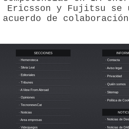
Ericsson y Fujitsu se 
acuerdo de colaboración
SECCIONES
INFORM
· Hemeroteca
· Contacta
· Silvia Leal
· Aviso legal
· Editoriales
· Privacidad
· Tribunes
· Quién somos
· A View From Abroad
· Sitemap
· Opiniones
· Política de Coo
· TecnonewsCat
· Noticias
NOTICIA
· Noticias de D
· Area empresas
· Videojuegos
· Noticias de DA