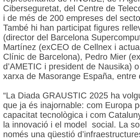
Ciberseguretat, del Centre de Telec
i de més de 200 empreses del sector
També hi han participat figures rel
(director del Barcelona Supercomput
Martínez (exCEO de Cellnex i actual
Clínic de Barcelona), Pedro Mier (ex
d’AMETIC i president de Nausika) o
xarxa de Masorange España, entre d
“La Diada GRAUSTIC 2025 ha volgu
que ja és inajornable: com Europa p
capacitat tecnològica i com Cataluny
la innovació i el model social. La s
només una qüestió d’infraestructur