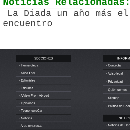
Noticias Relacionadas
La Diada un año más el
encuentro
SECCIONES
INFORM
· Hemeroteca
· Contacta
· Silvia Leal
· Aviso legal
· Editoriales
· Privacidad
· Tribunes
· Quién somos
· A View From Abroad
· Sitemap
· Opiniones
· Política de Coo
· TecnonewsCat
· Noticias
NOTICIA
· Noticias de D
· Area empresas