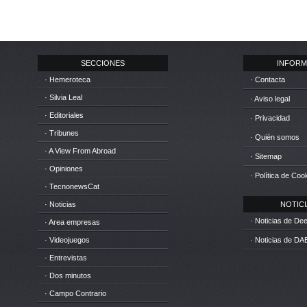
SECCIONES
INFORM
· Hemeroteca
· Contacta
· Silvia Leal
· Aviso legal
· Editoriales
· Privacidad
· Tribunes
· Quién somos
· A View From Abroad
· Sitemap
· Opiniones
· Política de Coo
· TecnonewsCat
· Noticias
NOTICIA
· Noticias de D
· Area empresas
· Videojuegos
· Noticias de DA
· Entrevistas
· Dos minutos
· Campo Contrario