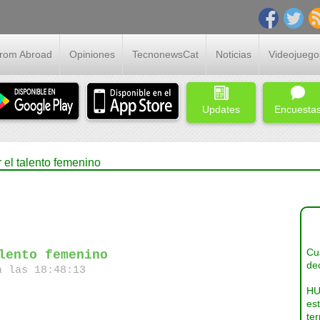
From Abroad
Opiniones
TecnonewsCat
Noticias
Videojuego
Updates
Encuesta
el talento femenino
Cua
lento femenino
dec
a las 18:48:13
HU
es
ter