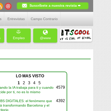
Suscríbete a nuestra revista ➨
s
Entrevistas
Campo Contrario
s
Empleo
@www
LO MAS VISTO
1
2
3
4
5
4579
ndo la IA trabaja para ti y cuando
ide por ti, no es lo mismo
4392
BS DIGITALES: el fenómeno que
tá transformando Barcelona y el
ritorio