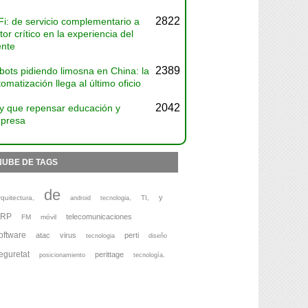
2822
Fi: de servicio complementario a
tor crítico en la experiencia del
ente
2389
bots pidiendo limosna en China: la
omatización llega al último oficio
2042
y que repensar educación y
presa
NUBE DE TAGS
de
y
rquitectura,
TI,
android
tecnologia,
ERP
telecomunicaciones
FM
móvil
oftware
atac
virus
perti
tecnologia
diseño
eguretat
perittage
posicionamiento
tecnología,