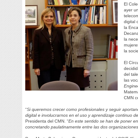
El Cole
ayer u
telecom
digita
la Enca
Decana
la nece
mujeres
la soc
El Cír
decidid
del tal
las vo
Engine
Matemát
CMN co
“
Si queremos crecer como profesionales y seguir aportand
digital e involucrarnos en el uso y aprendizaje continuo de
Presidenta del CMN. “
En este sentido se han de poner en
concretando paulatinamente entre las dos organizaciones 