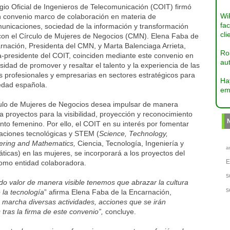
gio Oficial de Ingenieros de Telecomunicación (COIT) firmó
Wi
n convenio marco de colaboración en materia de
fac
unicaciones, sociedad de la información y transformación
cli
l con el Círculo de Mujeres de Negocios (CMN). Elena Faba de
rnación, Presidenta del CMN, y Marta Balenciaga Arrieta,
Ro
-presidente del COIT, coinciden mediante este convenio en
aut
sidad de promover y resaltar el talento y la experiencia de las
 profesionales y empresarias en sectores estratégicos para
Ha
iedad española.
em
culo de Mujeres de Negocios desea impulsar de manera
a proyectos para la visibilidad, proyección y reconocimiento
ento femenino. Por ello, el COIT en su interés por fomentar
caciones tecnológicas y STEM (
Science, Technology,
ering and Mathematics,
Ciencia, Tecnología, Ingeniería y
a
icas) en las mujeres, se incorporará a los proyectos del
mo entidad colaboradora.
s
o valor de manera visible tenemos que abrazar la cultura
s
 la tecnología
” afirma Elena Faba de la Encarnación,
 marcha diversas actividades, acciones que se irán
tras la firma de este convenio”,
concluye.