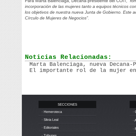
Para Marta Balenciaga, Decana-presidente del COIT, “
fom
incorporación de las mujeres tanto a equipos técnicos co
los objetivos de nuestra nueva Junta de Gobierno. Este a
Círculo de Mujeres de Negocios”.
Noticias Relacionadas:
Marta Balenciaga, nueva Decana-
El importante rol de la mujer e
SECCIONES
· Hemeroteca
· 
· Silvia Leal
· 
· Editoriales
· 
· Tribunes