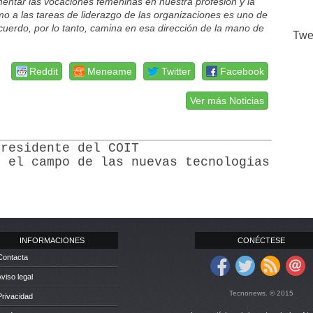
entar las vocaciones femeninas en nuestra profesión y la
mo a las tareas de liderazgo de las organizaciones es uno de
cuerdo, por lo tanto, camina en esa dirección de la mano de
Twe
Reddit
Meneame
Twitter
Facebook
Ver más Noticias
Presidente del COIT
n el campo de las nuevas tecnologias
INFORMACIONES
CONÉCTESE
Contacta
Aviso legal
Tecnonews. © 2015
Privacidad