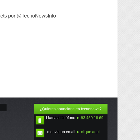
ets por @TecnoNewsInfo
¿Quieres anunciarte en tecnonews?
Llama al teléfono
► 93 459 18 69
o envia un email
► clique aqui