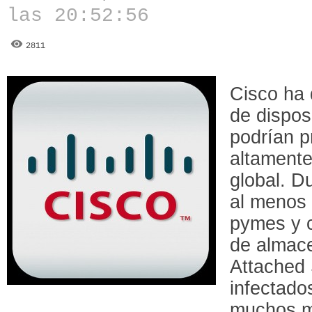
las 20:52:56
2811
Cisco ha 
de dispos
podrían p
altamente
global. D
al menos 
pymes y c
de almac
Attached 
infectado
muchos m