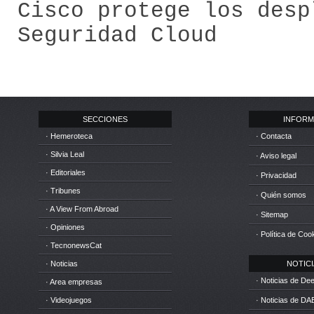
Cisco protege los desp
Seguridad Cloud
SECCIONES
INFORM
· Hemeroteca
· Contacta
· Silvia Leal
· Aviso legal
· Editoriales
· Privacidad
· Tribunes
· Quién somos
· A View From Abroad
· Sitemap
· Opiniones
· Política de Coo
· TecnonewsCat
· Noticias
NOTICIA
· Noticias de D
· Area empresas
· Videojuegos
· Noticias de DA