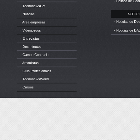
· Política de Coo
· TecnonewsCat
· Noticias
NOTICIA
· Noticias de D
· Area empresas
· Videojuegos
· Noticias de DA
· Entrevistas
· Dos minutos
· Campo Contrario
· Articulistas
· Guia Profesionales
· TecnonewsWorld
· Cursos