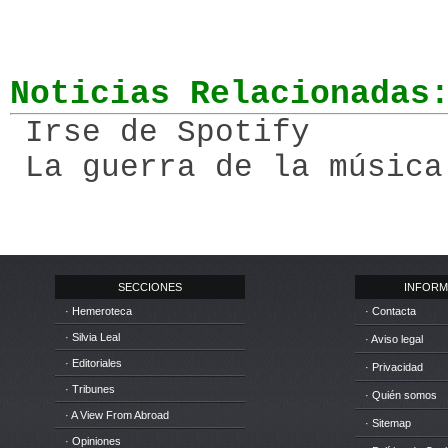
Noticias Relacionadas
Irse de Spotify
La guerra de la música
SECCIONES
INFORM
· Hemeroteca
· Contacta
· Silvia Leal
· Aviso legal
· Editoriales
· Privacidad
· Tribunes
· Quién somos
· A View From Abroad
· Sitemap
· Opiniones