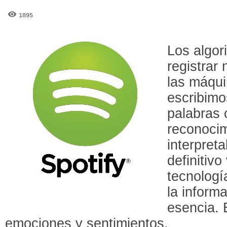
1895
Los algor
registrar
las máqui
escribimo
palabras
reconocim
interpret
definitiv
tecnologí
la inform
esencia. 
emociones y sentimientos.