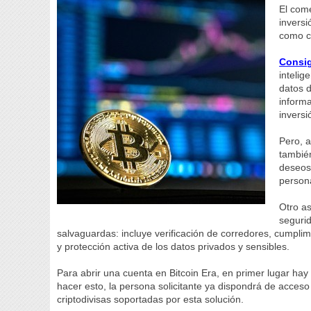
El com
inversi
como c
Consi
intelig
datos d
informa
inversi
Pero, 
tambié
deseos 
persona
Otro as
segurid
salvaguardas: incluye verificación de corredores, cumplim
y protección activa de los datos privados y sensibles.
Para abrir una cuenta en Bitcoin Era, en primer lugar hay
hacer esto, la persona solicitante ya dispondrá de acceso
criptodivisas soportadas por esta solución.