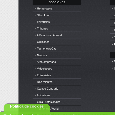
SECCIONES
· Hemeroteca
· 
· Silvia Leal
· 
· Editoriales
· 
· Tribunes
·
· A View From Abroad
· 
· Opiniones
· 
· TecnonewsCat
· Noticias
· 
· Area empresas
· Videojuegos
· 
· Entrevistas
· Dos minutos
· Campo Contrario
· Articulistas
· Guia Profesionales
Política de cookies
· TecnonewsWorld