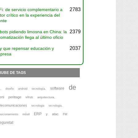
2783
Fi: de servicio complementario a
tor crítico en la experiencia del
ente
2379
bots pidiendo limosna en China: la
omatización llega al último oficio
2037
y que repensar educación y
presa
NUBE DE TAGS
de
software
,
diseño
android
tecnología,
erti
perittage
virus
arquitectura,
elecomunicaciones
tecnologia
tecnologia,
ERP
y
atac
móvil
FM
osicionamiento
eguretat