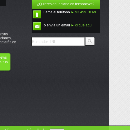
¿Quieres anunciarte en tecnonews?
Llama al teléfono
► 93 459 18 69
o envia un email
► clique aqui
uevas
ciones,
ontarás en
onews
a tus