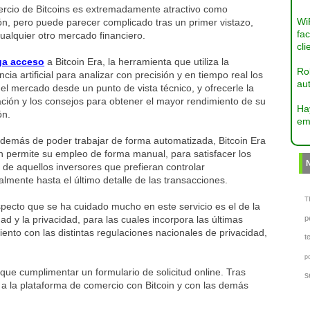
ercio de Bitcoins es extremadamente atractivo como
Wi
ón, pero puede parecer complicado tras un primer vistazo,
fac
ualquier otro mercado financiero.
cli
ga acceso
a Bitcoin Era, la herramienta que utiliza la
Ro
encia artificial para analizar con precisión y en tiempo real los
aut
el mercado desde un punto de vista técnico, y ofrecerle la
ción y los consejos para obtener el mayor rendimiento de su
Ha
ón.
em
además de poder trabajar de forma automatizada, Bitcoin Era
n permite su empleo de forma manual, para satisfacer los
de aquellos inversores que prefieran controlar
lmente hasta el último detalle de las transacciones.
TI
pecto que se ha cuidado mucho en este servicio es el de la
ad y la privacidad, para las cuales incorpora las últimas
p
iento con las distintas regulaciones nacionales de privacidad,
t
p
 que cumplimentar un formulario de solicitud online. Tras
s
 a la plataforma de comercio con Bitcoin y con las demás