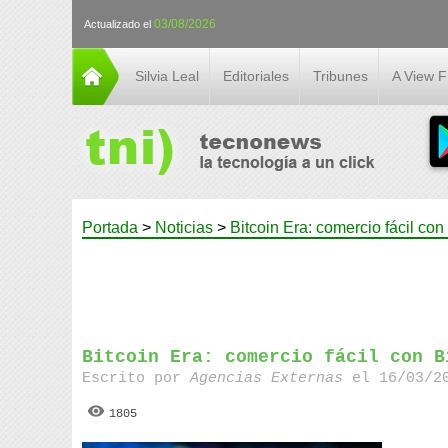
03/08/2026
Actualizado el
Silvia Leal
Editoriales
Tribunes
A View 
Portada
>
Noticias
>
Bitcoin Era: comercio fácil con
Bitcoin Era: comercio fácil con B
Escrito por
Agencias Externas
el 16/03/20
1805