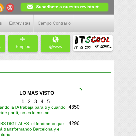
Suscríbete a nuestra revista ➨
s
Entrevistas
Campo Contrario
s
Empleo
@www
LO MAS VISTO
1
2
3
4
5
4350
ndo la IA trabaja para ti y cuando
ide por ti, no es lo mismo
4296
BS DIGITALES: el fenómeno que
tá transformando Barcelona y el
ritorio