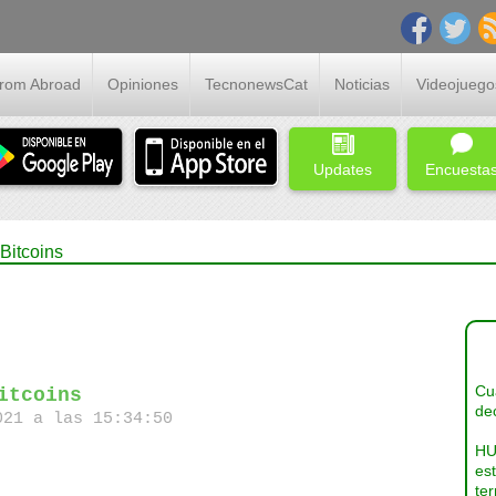
From Abroad
Opiniones
TecnonewsCat
Noticias
Videojuego
Updates
Encuesta
 Bitcoins
Cua
itcoins
dec
21 a las 15:34:50
HU
es
ter