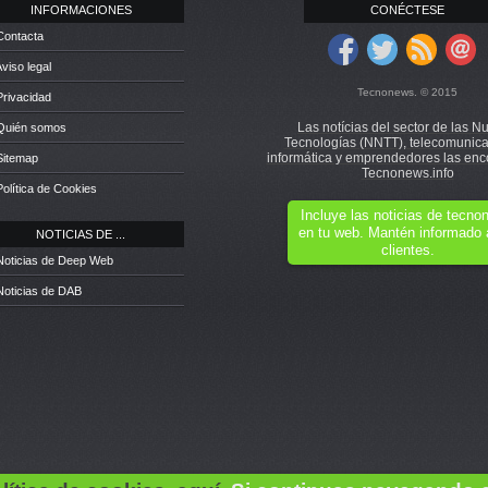
INFORMACIONES
CONÉCTESE
Contacta
Aviso legal
Tecnonews. © 2015
Privacidad
Las notícias del sector de las N
 Quién somos
Tecnologías (NNTT), telecomunica
informática y emprendedores las enc
Sitemap
Tecnonews.info
Política de Cookies
Incluye las noticias de tecn
en tu web. Mantén informado 
NOTICIAS DE ...
clientes.
Noticias de Deep Web
Noticias de DAB