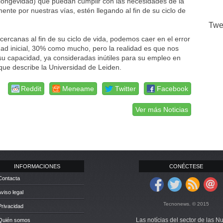
longevidad) que puedan cumplir con las necesidades de la
ente por nuestras vías, estén llegando al fin de su ciclo de
Twe
ercanas al fin de su ciclo de vida, podemos caer en el error
ad inicial, 30% como mucho, pero la realidad es que nos
su capacidad, ya consideradas inútiles para su empleo en
ue describe la Universidad de Leiden.
Reddit
Meneame
Twitter
Facebook
Ver más Noticias
INFORMACIONES
CONÉCTESE
Contacta
Aviso legal
Tecnonews. © 2015
Privacidad
Las notícias del sector de las N
 Quién somos