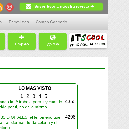
Suscríbete a nuestra revista ➨
s
Entrevistas
Campo Contrario
s
Empleo
@www
LO MAS VISTO
1
2
3
4
5
4350
ndo la IA trabaja para ti y cuando
ide por ti, no es lo mismo
4296
BS DIGITALES: el fenómeno que
tá transformando Barcelona y el
ritorio