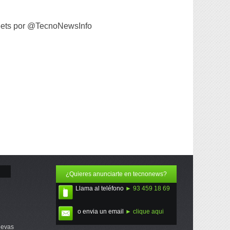
ets por @TecnoNewsInfo
¿Quieres anunciarte en tecnonews?
Llama al teléfono
► 93 459 18 69
o envia un email
► clique aqui
uevas