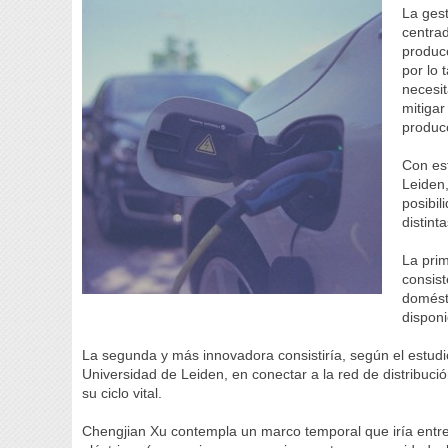
La gest
centrad
producc
por lo
necesi
mitiga
produc
Con est
Leiden,
posibil
distint
La pri
consist
domésti
disponi
La segunda y más innovadora consistiría, según el estud
Universidad de Leiden, en conectar a la red de distribució
su ciclo vital.
Chengjian Xu contempla un marco temporal que iría entre