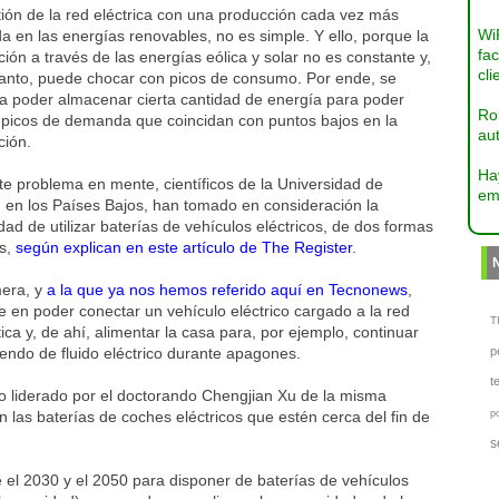
ión de la red eléctrica con una producción cada vez más
Wi
a en las energías renovables, no es simple. Y ello, porque la
fac
ión a través de las energías eólica y solar no es constante y,
cli
 tanto, puede chocar con picos de consumo. Por ende, se
ta poder almacenar cierta cantidad de energía para poder
Ro
r picos de demanda que coincidan con puntos bajos en la
aut
ción.
Ha
e problema en mente, científicos de la Universidad de
em
 en los Países Bajos, han tomado en consideración la
idad de utilizar baterías de vehículos eléctricos, de dos formas
as,
según explican en este artículo de The Register
.
mera, y
a la que ya nos hemos referido aquí en Tecnonews
,
e en poder conectar un vehículo eléctrico cargado a la red
TI
ca y, de ahí, alimentar la casa para, por ejemplo, continuar
endo de fluido eléctrico durante apagones.
p
t
io liderado por el doctorando Chengjian Xu de la misma
n las baterías de coches eléctricos que estén cerca del fin de
p
s
 el 2030 y el 2050 para disponer de baterías de vehículos