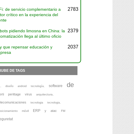
2783
Fi: de servicio complementario a
tor crítico en la experiencia del
ente
2379
bots pidiendo limosna en China: la
omatización llega al último oficio
2037
y que repensar educación y
presa
NUBE DE TAGS
de
software
,
diseño
android
tecnología,
erti
perittage
virus
arquitectura,
elecomunicaciones
tecnologia
tecnologia,
ERP
y
atac
móvil
FM
osicionamiento
eguretat