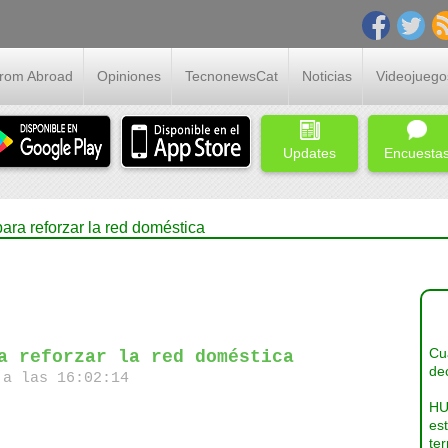
From Abroad
Opiniones
TecnonewsCat
Noticias
Videojuego
Updates
Encuesta
para reforzar la red doméstica
Cua
a reforzar la red doméstica
dec
a las 16:02:14
HU
es
ter