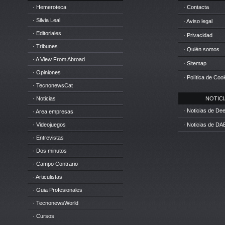
· Hemeroteca
· Contacta
· Silvia Leal
· Aviso legal
· Editoriales
· Privacidad
· Tribunes
· Quién somos
· A View From Abroad
· Sitemap
· Opiniones
· Política de Coo
· TecnonewsCat
· Noticias
NOTICIA
· Noticias de D
· Area empresas
· Videojuegos
· Noticias de DA
· Entrevistas
· Dos minutos
· Campo Contrario
· Articulistas
· Guia Profesionales
· TecnonewsWorld
· Cursos