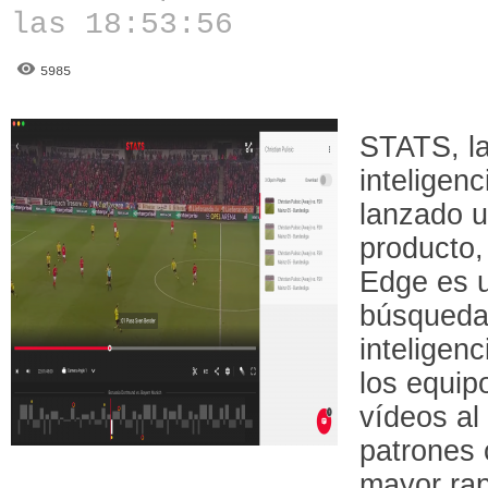
las 18:53:56
5985
STATS, la
inteligen
lanzado u
producto
Edge es u
búsqueda 
inteligenc
los equipo
vídeos al 
patrones 
mayor rap