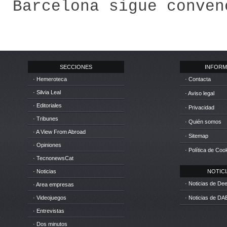
Barcelona sigue conven
SECCIONES
INFORM
· Hemeroteca
· Contacta
· Silvia Leal
· Aviso legal
· Editoriales
· Privacidad
· Tribunes
· Quién somos
· A View From Abroad
· Sitemap
· Opiniones
· Política de Coo
· TecnonewsCat
· Noticias
NOTICIA
· Noticias de D
· Area empresas
· Videojuegos
· Noticias de DA
· Entrevistas
· Dos minutos