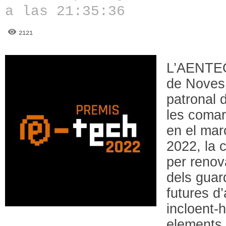
a las 21:35:36
2121
L’AENTEG
de Noves 
patronal 
les comar
en el ma
2022, la 
per renov
dels guar
futures d
incloent-hi
elements 