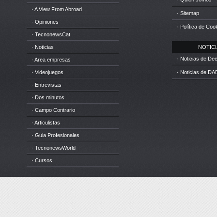
· A View From Abroad
· Sitemap
· Opiniones
· Política de Coo
· TecnonewsCat
· Noticias
NOTICIA
· Noticias de D
· Area empresas
· Videojuegos
· Noticias de DA
· Entrevistas
· Dos minutos
· Campo Contrario
· Articulistas
· Guia Profesionales
· TecnonewsWorld
· Cursos