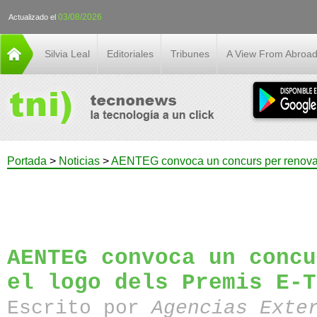
03/08/2026
Actualizado el
Silvia Leal
Editoriales
Tribunes
A View From Abroa
Portada
>
Noticias
>
AENTEG convoca un concurs per renovar
AENTEG convoca un concu
el logo dels Premis E-T
Escrito por
Agencias Exte