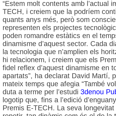
“Estem molt contents amb l’actual i
TECH, i creiem que la podríem cont
quants anys més, però som conscie
representen els projectes tecnològi
poden romandre estàtics en el temps,
dinamisme d’aquest sector. Cada di
la tecnologia que n’amplien els hor
hi relacionem, i creiem que els Pr
fidel reflex d’aquest dinamisme en tot
apartats”, ha declarat David Martí, 
mateix temps que afegia “També vol
duta a terme per l’estudi
3denou Publ
logotip que, fins a l’edició d’enguan
Premis E-TECH. La seva longevitat 
repetir, tan dinàmic com és el de la 