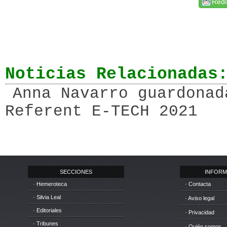
Redd
Noticias Relacionadas
Anna Navarro guardonad
Referent E-TECH 2021
SECCIONES
INFORM
· Hemeroteca
· Contacta
· Silvia Leal
· Aviso legal
· Editoriales
· Privacidad
· Tribunes
· Quién somos