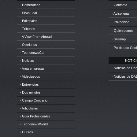
· Hemeroteca
· Contacta
· Silvia Leal
· Aviso legal
· Editoriales
· Privacidad
· Tribunes
· Quién somos
· A View From Abroad
· Sitemap
· Opiniones
· Política de Coo
· TecnonewsCat
· Noticias
NOTICIA
· Noticias de D
· Area empresas
· Videojuegos
· Noticias de DA
· Entrevistas
· Dos minutos
· Campo Contrario
· Articulistas
· Guia Profesionales
· TecnonewsWorld
· Cursos