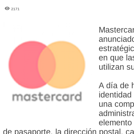
2171
Mastercar
anunciado
estratégi
en que la
utilizan s
A día de h
identidad
una compr
administr
elemento 
de pasaporte, la dirección postal, c