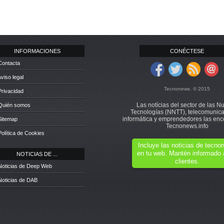
INFORMACIONES
CONÉCTESE
Contacta
Aviso legal
Tecnonews. © 2015
Privacidad
Las notícias del sector de las N
 Quién somos
Tecnologías (NNTT), telecomunica
informática y emprendedores las enc
Sitemap
Tecnonews.info
Política de Cookies
Incluye las noticias de tecn
en tu web. Mantén informado 
NOTICIAS DE ...
clientes.
Noticias de Deep Web
Noticias de DAB