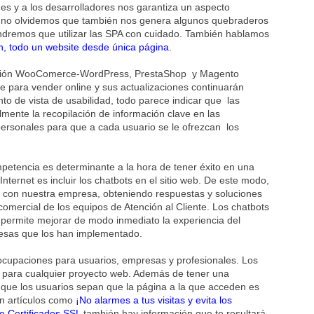
es y a los desarrolladores nos garantiza un aspecto
e no olvidemos que también nos genera algunos quebraderos
ndremos que utilizar las SPA con cuidado. También hablamos
n, todo un website desde única página
.
ión WooComerce-WordPress, PrestaShop y Magento
e para vender online y sus actualizaciones continuarán
o de vista de usabilidad, todo parece indicar que las
mente la recopilación de información clave en las
 personales para que a cada usuario se le ofrezcan los
mpetencia es determinante a la hora de tener éxito en una
ernet es incluir los chatbots en el sitio web. De este modo,
 con nuestra empresa, obteniendo respuestas y soluciones
comercial de los equipos de Atención al Cliente. Los chatbots
es permite mejorar de modo inmediato la experiencia del
resas que los han implementado.
ocupaciones para usuarios, empresas y profesionales. Los
18 para cualquier proyecto web. Además de tener una
a que los usuarios sepan que la página a la que acceden es
n artículos como
¡No alarmes a tus visitas y evita los
e Certificados SSL
también hay información que te resultará