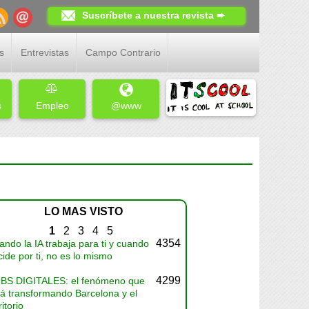
Suscríbete a nuestra revista ➨
s
Entrevistas
Campo Contrario
s
Empleo
@www
LO MAS VISTO
1
2
3
4
5
4354
ndo la IA trabaja para ti y cuando
ide por ti, no es lo mismo
4299
BS DIGITALES: el fenómeno que
tá transformando Barcelona y el
ritorio