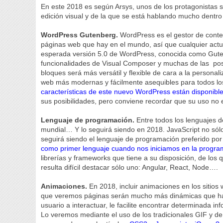
En este 2018 es según Arsys, unos de los protagonistas 
edición visual y de la que se está hablando mucho dent
WordPress Gutenberg.
WordPress es el gestor de conte
páginas web que hay en el mundo, así que cualquier actu
esperada versión 5.0 de WordPress, conocida como Gutenb
funcionalidades de Visual Composer y muchas de las posibi
bloques será más versátil y flexible de cara a la personal
web más modernas y fácilmente asequibles para todos los
características de este nuevo WordPress están disponibl
sus posibilidades, pero conviene recordar que su uso no
Lenguaje de programación.
Entre todos los lenguajes d
mundial… Y lo seguirá siendo en 2018. JavaScript no sól
seguirá siendo el lenguaje de programación preferido por
como primer lenguaje cuando nos iniciamos en la progra
librerías y frameworks que tiene a su disposición, de lo
resulta difícil destacar sólo uno: Angular, React, Node….
Animaciones.
En 2018, incluir animaciones en los sitios
que veremos páginas serán mucho más dinámicas que hast
usuario a interactuar, le facilite encontrar determinada in
Lo veremos mediante el uso de los tradicionales GIF y de