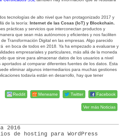
dos tecnologías de alto nivel que han protagonizado 2017 y
á de la teoría:
Internet de las Cosas (IoT) y Blockchain.
s prácticas y servicios que interconectan productos y
e manera que sean más autónomos y eficientes y nos faciliten
os de Transformación Digital en las empresas. Algo parecido
ará en boca de todos en 2018. Ya ha empezado a evaluarse y
nalidades empresariales y particulares, más allá de la moneda
odo que sirve para almacenar datos de los usuarios a nivel
 aportados al comparar diferentes fuentes de los datos. Esta
 puede eliminar algunos intermediarios para muchas gestiones
icaciones todavía están en desarrollo, hay que tener
Reddit
Meneame
Twitter
Facebook
Ver más Noticias
ra 2016
cios de hosting para WordPress