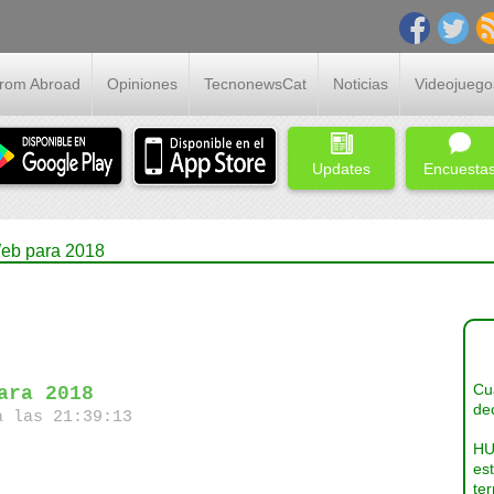
From Abroad
Opiniones
TecnonewsCat
Noticias
Videojuego
Updates
Encuesta
Web para 2018
Cua
ara 2018
dec
a las 21:39:13
HU
es
ter