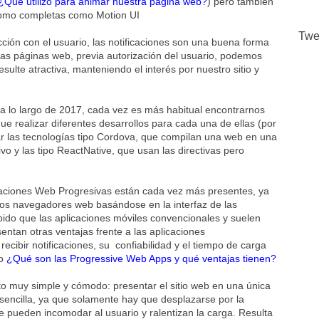
¿Qué utilizo para animar nuestra página web?
) pero también
s como completas como Motion UI
Twe
cción con el usuario, las notificaciones son una buena forma
 las páginas web, previa autorización del usuario, podemos
esulte atractiva, manteniendo el interés por nuestro sitio y
 a lo largo de 2017, cada vez es más habitual encontrarnos
ue realizar diferentes desarrollos para cada una de ellas (por
r las tecnologías tipo Cordova, que compilan una web en una
o y las tipo ReactNative, que usan las directivas pero
aciones Web Progresivas están cada vez más presentes, ya
los navegadores web basándose en la interfaz de las
ido que las aplicaciones móviles convencionales y suelen
ntan otras ventajas frente a las aplicaciones
recibir notificaciones, su confiabilidad y el tiempo de carga
lo
¿Qué son las Progressive Web Apps y qué ventajas tienen?
o muy simple y cómodo: presentar el sitio web en una única
sencilla, ya que solamente hay que desplazarse por la
 pueden incomodar al usuario y ralentizan la carga. Resulta