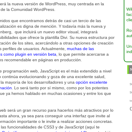
será la nueva versión de WordPress, muy centrada en la
Wi
ro de la Comunidad WordPress.
fac
cli
nidos que encontramos detrás de casi un tercio de las
alización es digna de mención. Y todavía más la nueva y
Ro
erg, que incluirá un nuevo editor visual, integrará
aut
lidades que ofrece la plantilla Divi. Su nueva estructura por
ización de los sites, acercándolo a otras opciones de creación
Un
 perfiles de usuarios. Actualmente,
muchas de las
ind
es como plugin en versión beta
, lo que permite acercarse a
 es recomendable en páginas en producción.
e programación web, JavaScript es el más extendido a nivel
o continúa evolucionando y goza de una excelente salud,
 la mayoría de los desarrolladores y una
opción excelente
s
mación
. Lo será tanto por sí mismo, como por los potentes
s
s que ya hemos hablado en muchas ocasiones y entre los que
te
 web será un gran recurso para hacerlos más atractivos por lo
a ahora, ya sea para conseguir una interfaz que invite al
formación importante o le invite a realizar acciones concretas.
 las funcionalidades de CSS3 y de JavaScript (aquí te