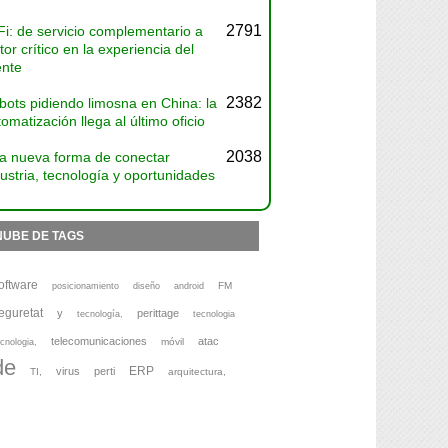
2791
Fi: de servicio complementario a
tor crítico en la experiencia del
ente
2382
bots pidiendo limosna en China: la
omatización llega al último oficio
2038
a nueva forma de conectar
ustria, tecnología y oportunidades
NUBE DE TAGS
oftware
FM
posicionamiento
diseño
android
eguretat
y
perittage
tecnología,
tecnologia
telecomunicaciones
atac
móvil
cnologia,
de
ERP
virus
perti
TI,
arquitectura,