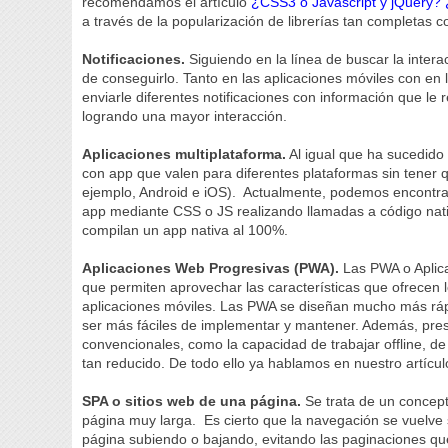
recomendamos el artículo
¿CSS3 o Javascript y jQuery? 
a través de la popularización de librerías tan completa
Notificaciones.
Siguiendo en la línea de buscar la intera
de conseguirlo. Tanto en las aplicaciones móviles con en
enviarle diferentes notificaciones con información que le r
logrando una mayor interacción.
Aplicaciones multiplataforma.
Al igual que ha sucedido
con app que valen para diferentes plataformas sin tener q
ejemplo, Android e iOS). Actualmente, podemos encontra
app mediante CSS o JS realizando llamadas a código nativ
compilan un app nativa al 100%.
Aplicaciones Web Progresivas (PWA).
Las PWA o Aplic
que permiten aprovechar las características que ofrecen 
aplicaciones móviles. Las PWA se diseñan mucho más ráp
ser más fáciles de implementar y mantener. Además, prese
convencionales, como la capacidad de trabajar offline, de 
tan reducido. De todo ello ya hablamos en nuestro artícu
SPA o sitios web de una página.
Se trata de un concept
página muy larga. Es cierto que la navegación se vuelve 
página subiendo o bajando, evitando las paginaciones que