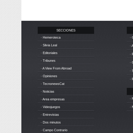
SECCIONES
· Hemeroteca
· 
· Silvia Leal
· 
· Editoriales
· 
· Tribunes
·
· A View From Abroad
· 
· Opiniones
· 
· TecnonewsCat
· Noticias
· 
· Area empresas
· Videojuegos
· 
· Entrevistas
· Dos minutos
· Campo Contrario