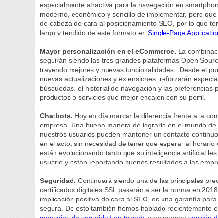
especialmente atractiva para la navegación en smartphon
moderno, económico y sencillo de implementar, pero qu
de cabeza de cara al posicionamiento SEO, por lo que te
largo y tendido de este formato en
Single-Page Applicatio
Mayor personalización en el eCommerce.
La combinac
seguirán siendo las tres grandes plataformas Open Sourc
trayendo mejores y nuevas funcionalidades. Desde el punt
nuevas actualizaciones y extensiones reforzarán especial
búsquedas, el historial de navegación y las preferencias
productos o servicios que mejor encajen con su perfil.
Chatbots.
Hoy en día marcar la diferencia frente a la co
empresa. Una buena manera de lograrlo en el mundo de Int
nuestros usuarios pueden mantener un contacto continuo
en el acto, sin necesidad de tener que esperar al horario 
están evolucionando tanto que su inteligencia artificial l
usuario y están reportando buenos resultados a las emp
Seguridad.
Continuará siendo una de las principales pre
certificados digitales SSL pasarán a ser la norma en 20
implicación positiva de cara al SEO, es una garantía par
segura. De esto también hemos hablado recientemente e
mensajes de seguridad en tu web!
y en nuestra
sección d