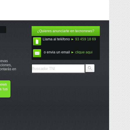
¿Quieres anunciarte en tecnonews?
Llama al teléfono
► 93 459 18 69
o envia un email
► clique aqui
uevas
ciones,
ontarás en
onews
a tus