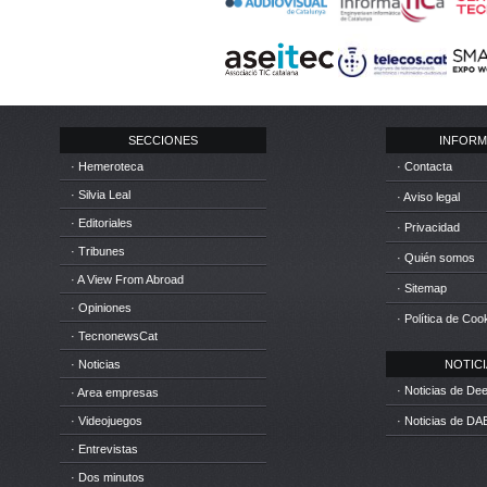
SECCIONES
INFORM
· Hemeroteca
· Contacta
· Silvia Leal
· Aviso legal
· Editoriales
· Privacidad
· Tribunes
· Quién somos
· A View From Abroad
· Sitemap
· Opiniones
· Política de Coo
· TecnonewsCat
· Noticias
NOTICIA
· Noticias de D
· Area empresas
· Videojuegos
· Noticias de DA
· Entrevistas
· Dos minutos