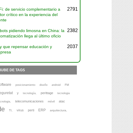
2791
Fi: de servicio complementario a
tor crítico en la experiencia del
ente
2382
bots pidiendo limosna en China: la
omatización llega al último oficio
2037
y que repensar educación y
presa
NUBE DE TAGS
oftware
FM
posicionamiento
diseño
android
eguretat
y
perittage
tecnología,
tecnologia
telecomunicaciones
atac
móvil
cnologia,
de
ERP
virus
perti
TI,
arquitectura,