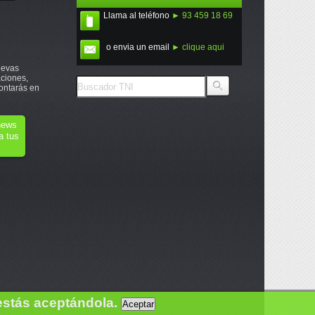
Llama al teléfono
► 93 459 18 69
o envia un email
► clique aqui
uevas
ciones,
ontarás en
onews
a tus
estás aceptándola.
Aceptar