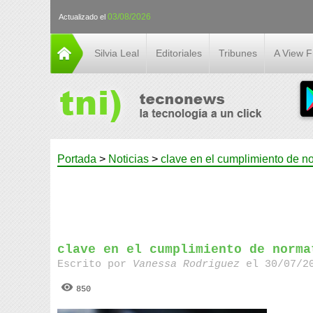
03/08/2026
Actualizado el
Silvia Leal
Editoriales
Tribunes
A View 
Portada
>
Noticias
>
clave en el cumplimiento de 
clave en el cumplimiento de norma
Escrito por
Vanessa Rodriguez
el 30/07/20
850