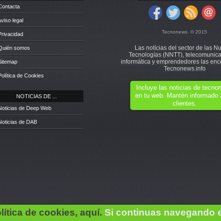
Contacta
Aviso legal
Tecnonews. © 2015
Privacidad
Las notícias del sector de las N
 Quién somos
Tecnologías (NNTT), telecomunica
informática y emprendedores las enc
Sitemap
Tecnonews.info
Política de Cookies
Incluye las noticias de tecn
en tu web. Mantén informado 
NOTICIAS DE ...
clientes.
Noticias de Deep Web
Noticias de DAB
lítica de cookies, aquí.
Si continuas navegando 