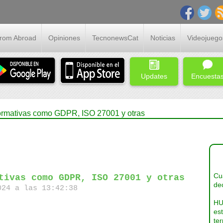
From Abroad
Opiniones
TecnonewsCat
Noticias
Videojuego
Updates
Encuesta
normativas como GDPR, ISO 27001 y otras
Cua
tivas como GDPR, ISO 27001 y otras
dec
24 a las 13:42:38
HU
es
ter