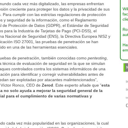
mundo cada vez más digitalizado, las empresas enfrentan
Wi
sión creciente para proteger los datos y la privacidad de sus
fac
s. Para cumplir con las estrictas regulaciones de protección
cli
os y seguridad de la información, como el Reglamento
l de Protección de Datos (GDPR), el Estándar de Seguridad
Ro
s para la Industria de Tarjetas de Pago (PCI-DSS), el
aut
a Nacional de Seguridad (ENS), la Directiva Europea NIS2 y
ificación ISO 27001, las pruebas de penetración se han
Ha
ido en una de las herramientas esenciales.
em
ruebas de penetración, también conocidas como
pentesting
,
a técnica de evaluación de seguridad en la que se simulan
aques controlados contra los sistemas informáticos de una
ación para identificar y corregir vulnerabilidades antes de
edan ser explotadas por atacantes malintencionados”,
s
a Víctor Ronco, CEO de
Zerod
. Este experto añade que “
e
sta
s
ca no solo ayuda a mejorar la seguridad general de la
ial para el cumplimiento de varias normativas y
te
do cada vez más popularidad en las organizaciones, la cual