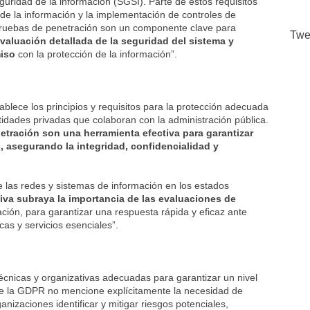
guridad de la información (SGSI). Parte de estos requisitos
s de la información y la implementación de controles de
pruebas de penetración son un componente clave para
Twe
aluación detallada de la seguridad del sistema y
miso
con la protección de la información”.
lece los principios y requisitos para la protección adecuada
tidades privadas que colaboran con la administración pública.
etración son una herramienta efectiva para garantizar
 asegurando la integridad, confidencialidad y
de las redes y sistemas de información en los estados
tiva subraya la importancia de las evaluaciones de
ción, para garantizar una respuesta rápida y eficaz ante
cas y servicios esenciales”.
nicas y organizativas adecuadas para garantizar un nivel
e la GDPR no mencione explícitamente la necesidad de
anizaciones identificar y mitigar riesgos potenciales,