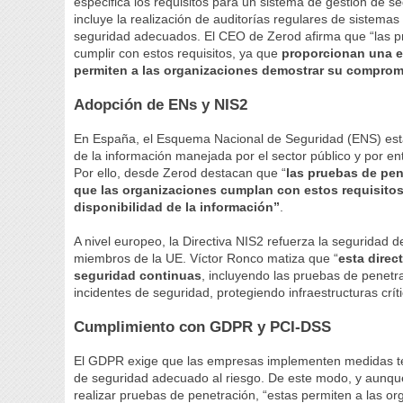
especifica los requisitos para un sistema de gestión de se
incluye la realización de auditorías regulares de sistema
seguridad adecuados. El CEO de Zerod afirma que “las 
cumplir con estos requisitos, ya que
proporcionan una ev
permiten a las organizaciones demostrar su compro
Adopción de ENs y NIS2
En España, el Esquema Nacional de Seguridad (ENS) estab
de la información manejada por el sector público y por en
Por ello, desde Zerod destacan que “
las pruebas de pen
que las organizaciones cumplan con estos requisitos,
disponibilidad de la información”
.
A nivel europeo, la Directiva NIS2 refuerza la seguridad 
miembros de la UE. Víctor Ronco matiza que “
esta direc
seguridad continuas
, incluyendo las pruebas de penetra
incidentes de seguridad, protegiendo infraestructuras críti
Cumplimiento con GDPR y PCI-DSS
El GDPR exige que las empresas implementen medidas téc
de seguridad adecuado al riesgo. De este modo, y aunqu
realizar pruebas de penetración, “estas permiten a las org