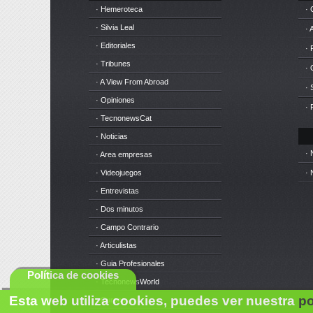
· Hemeroteca
· 
· Silvia Leal
· 
· Editoriales
· 
· Tribunes
·
· A View From Abroad
· 
· Opiniones
· 
· TecnonewsCat
· Noticias
· 
· Area empresas
· Videojuegos
· 
· Entrevistas
· Dos minutos
· Campo Contrario
· Articulistas
· Guia Profesionales
Política de cookies
· TecnonewsWorld
Esta web utiliza cookies, puedes ver nuestra
po
· Cursos