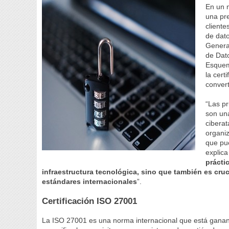
En un 
una pre
cliente
de dat
Genera
de Dato
Esquem
la cert
convert
“Las p
son un
ciberat
organiz
que pu
explic
prácti
infraestructura tecnológica, sino que también es cruc
estándares internacionales
”.
Certificación ISO 27001
La ISO 27001 es una norma internacional que está ganan