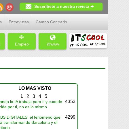
Suscríbete a nuestra revista ➨
s
Entrevistas
Campo Contrario
s
Empleo
@www
LO MAS VISTO
1
2
3
4
5
4353
ndo la IA trabaja para ti y cuando
ide por ti, no es lo mismo
4299
BS DIGITALES: el fenómeno que
tá transformando Barcelona y el
ritorio