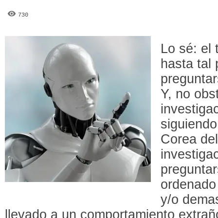
730
Lo sé: el 
hasta tal
preguntars
Y, no obs
investiga
siguiendo
Corea del
investiga
preguntar
ordenado 
y/o demas
llevado a un comportamiento extra