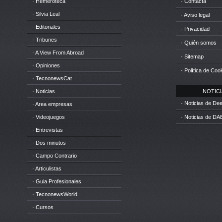
· Hemeroteca
· Contacta
· Silvia Leal
· Aviso legal
· Editoriales
· Privacidad
· Tribunes
· Quién somos
· A View From Abroad
· Sitemap
· Opiniones
· Política de Coo
· TecnonewsCat
· Noticias
NOTICIA
· Noticias de D
· Area empresas
· Videojuegos
· Noticias de DA
· Entrevistas
· Dos minutos
· Campo Contrario
· Articulistas
· Guia Profesionales
· TecnonewsWorld
· Cursos