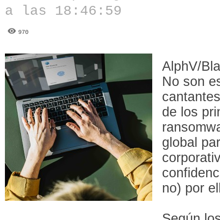
a las 18:46:59
970
AlphV/Bla
No son est
cantantes,
de los pr
ransomwa
global pa
corporativ
confidenc
no) por el
Según lo