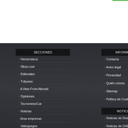
SECCIONES
INFORM
· Hemeroteca
· Contacta
· Silvia Leal
· Aviso legal
· Editoriales
· Privacidad
· Tribunes
· Quién somos
· A View From Abroad
· Sitemap
· Opiniones
· Política de Coo
· TecnonewsCat
· Noticias
NOTICIA
· Noticias de D
· Area empresas
· Videojuegos
· Noticias de DA