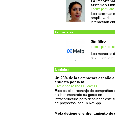
La Importanci
Sistemas Em
Escrito por: San
Los sistemas 
amplia varieda
interactúan ent
Editoriales
Sin filtro
Escrito por: Tec
Los menores de
sexual en la r
Noticias
Un 26% de las empresas española
apuesta por la IA
Escrito por: Agencias Externas
Este es el porcentaje de compañías 
ha incrementado su gasto en
infraestructura para desplegar este t
de proyectos, según NetApp
Meta detiene el entrenamiento de 