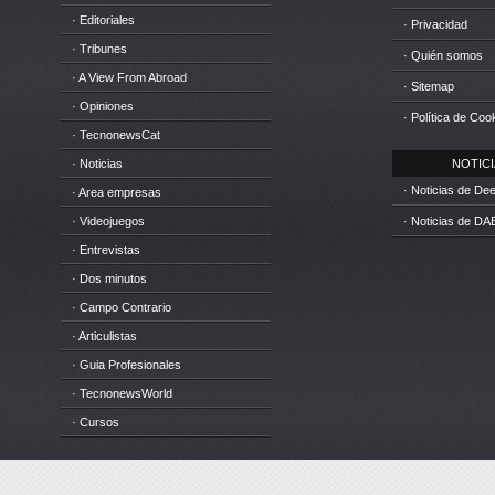
· Editoriales
· Privacidad
· Tribunes
· Quién somos
· A View From Abroad
· Sitemap
· Opiniones
· Política de Coo
· TecnonewsCat
· Noticias
NOTICIA
· Noticias de D
· Area empresas
· Videojuegos
· Noticias de DA
· Entrevistas
· Dos minutos
· Campo Contrario
· Articulistas
· Guia Profesionales
· TecnonewsWorld
· Cursos