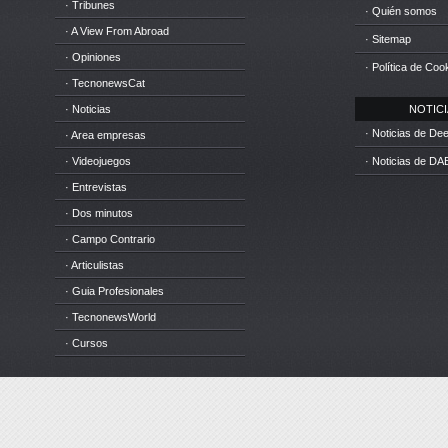
· Tribunes
· Quién somos
· A View From Abroad
· Sitemap
· Opiniones
· Política de Coo
· TecnonewsCat
· Noticias
NOTICIA
· Noticias de D
· Area empresas
· Videojuegos
· Noticias de DA
· Entrevistas
· Dos minutos
· Campo Contrario
· Articulistas
· Guia Profesionales
· TecnonewsWorld
· Cursos