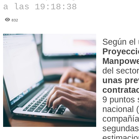
a las 19:18:38
832
Según el 
Proyecci
Manpowe
del secto
unas pre
contrata
9 puntos 
nacional 
compañías
segundas
estimacio