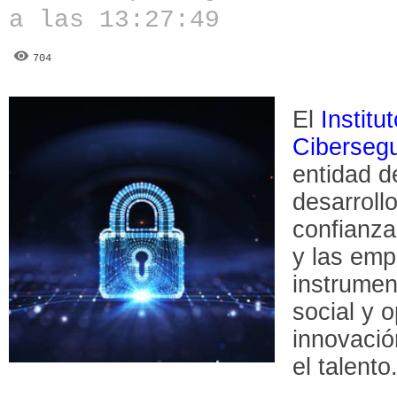
a las 13:27:49
704
El
Institu
Ciberseg
entidad d
desarrollo
confianza
y las em
instrumen
social y 
innovació
el talento