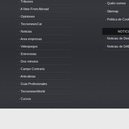
· Tribunes
· Quién somos
· A View From Abroad
· Sitemap
· Opiniones
· Política de Coo
· TecnonewsCat
· Noticias
NOTICIA
· Noticias de D
· Area empresas
· Videojuegos
· Noticias de DA
· Entrevistas
· Dos minutos
· Campo Contrario
· Articulistas
· Guia Profesionales
· TecnonewsWorld
· Cursos