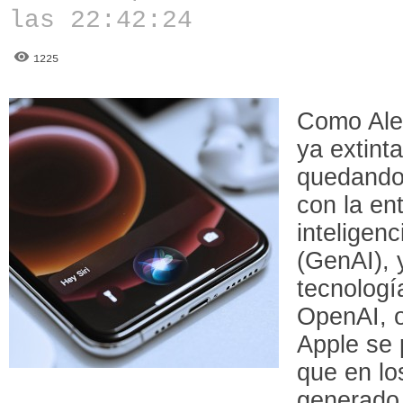
las 22:42:24
1225
Como Alex
ya extint
quedando
con la en
inteligenc
(GenAI), 
tecnolog
OpenAI, 
Apple se p
que en lo
generado 