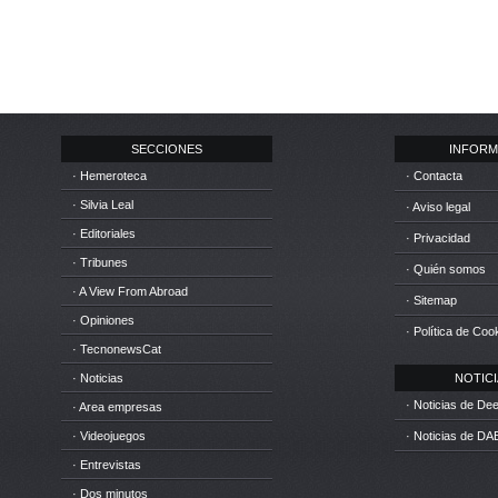
SECCIONES
INFORM
· Hemeroteca
· Contacta
· Silvia Leal
· Aviso legal
· Editoriales
· Privacidad
· Tribunes
· Quién somos
· A View From Abroad
· Sitemap
· Opiniones
· Política de Coo
· TecnonewsCat
· Noticias
NOTICIA
· Noticias de D
· Area empresas
· Videojuegos
· Noticias de DA
· Entrevistas
· Dos minutos