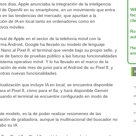
os días, Apple anunciaba la integración de la inteligencia
Wi
ial de OpenAI en su smartphone, en un movimiento que entra
fac
o en las tendencias del mercado, que apuntan a la
cli
ción de IA en local tanto en ordenadores como en
tivos móviles.
Ro
aut
val de Apple en el sector de la telefonía móvil con la
orma Android, Google ha llevado su modelo de lenguaje
Ha
Nano al Pixel 8, el terminal que vende bajo su propio sello, y
em
ve de banco de pruebas público a las futuras funcionalidades
istema operativo móvil. Y lo ha llevado en el marco de la
zación de este mes de junio para el Android de su Pixel 8, y
 otras nuevas funcionalidades.
tualización que incluye IA en local, se encuentra disponible
TI
ara el Pixel 8, cómo para el 8a, y hará disponible Gemini
uando el terminal se encuentre configurado en modo de
p
t
ste modelo, es la de poder realizar resúmenes de las
p
icación de grabadora, aunque la multinacional del buscador no
s
abo su IA.