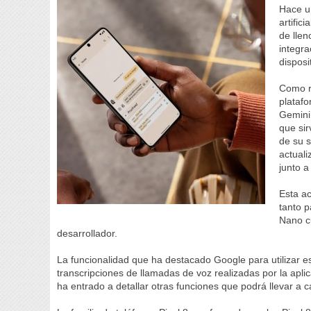
Hace un
artific
de llen
integra
disposi
Como ri
plataf
Gemini 
que sir
de su s
actuali
junto a
Esta ac
tanto p
Nano c
desarrollador.
La funcionalidad que ha destacado Google para utilizar e
transcripciones de llamadas de voz realizadas por la apl
ha entrado a detallar otras funciones que podrá llevar a c