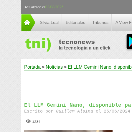
03/08/2026
Actualizado el
Silvia Leal
Editoriales
Tribunes
A View 
Portada
>
Noticias
>
El LLM Gemini Nano, disponibl
El LLM Gemini Nano, disponible pa
Escrito por
Guillem Alsina
el 25/06/2024 
1234