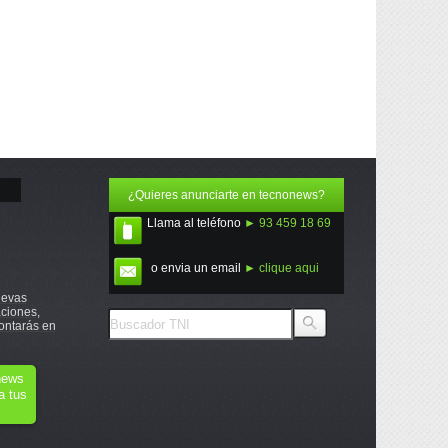
¿Quieres anunciarte en tecnonews?
Llama al teléfono
► 93 459 18 69
o envia un email
► clique aqui
uevas
ciones,
ontarás en
onews
a tus