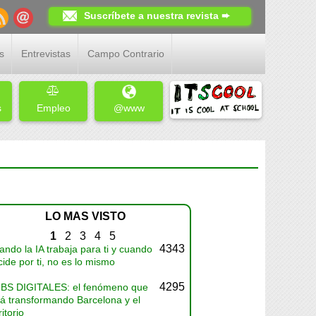
Suscríbete a nuestra revista ➨
s
Entrevistas
Campo Contrario
s
Empleo
@www
LO MAS VISTO
1
2
3
4
5
4343
ndo la IA trabaja para ti y cuando
ide por ti, no es lo mismo
4295
BS DIGITALES: el fenómeno que
tá transformando Barcelona y el
ritorio