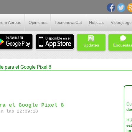
From Abroad
Opiniones
TecnonewsCat
Noticias
Videojuego
Updates
Encuesta
e para el Google Pixel 8
Cua
ra el Google Pixel 8
dec
a las 22:39:18
HU
es
ter