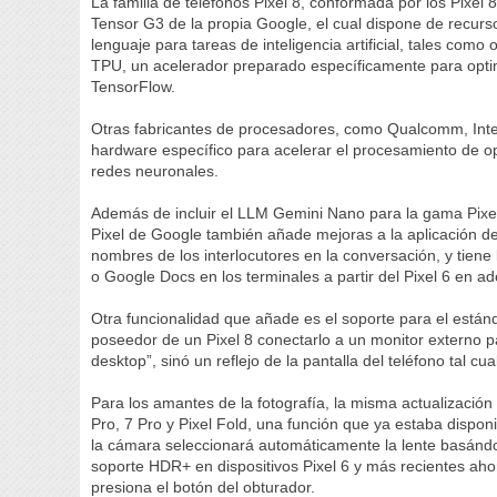
La familia de teléfonos Pixel 8, conformada por los Pixel 
Tensor G3 de la propia Google, el cual dispone de recur
lenguaje para tareas de inteligencia artificial, tales com
TPU, un acelerador preparado específicamente para optim
TensorFlow.
Otras fabricantes de procesadores, como Qualcomm, Inte
hardware específico para acelerar el procesamiento de ope
redes neuronales.
Además de incluir el LLM Gemini Nano para la gama Pixel 
Pixel de Google también añade mejoras a la aplicación de
nombres de los interlocutores en la conversación, y tiene
o Google Docs en los terminales a partir del Pixel 6 en ad
Otra funcionalidad que añade es el soporte para el estánd
poseedor de un Pixel 8 conectarlo a un monitor externo
desktop”, sinó un reflejo de la pantalla del teléfono tal cua
Para los amantes de la fotografía, la misma actualización 
Pro, 7 Pro y Pixel Fold, una función que ya estaba disponi
la cámara seleccionará automáticamente la lente basándo
soporte HDR+ en dispositivos Pixel 6 y más recientes ah
presiona el botón del obturador.