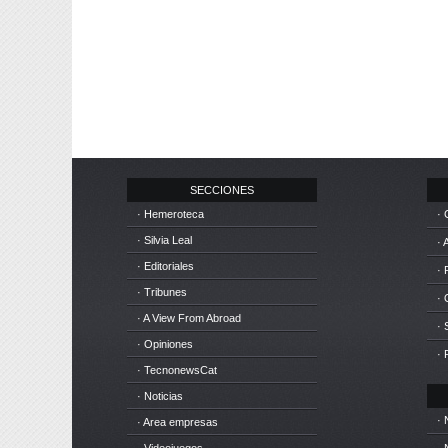
SECCIONES
· Hemeroteca
· 
· Silvia Leal
· 
· Editoriales
· 
· Tribunes
·
· A View From Abroad
· 
· Opiniones
· 
· TecnonewsCat
· Noticias
· 
· Area empresas