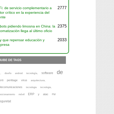
2777
Fi: de servicio complementario a
tor crítico en la experiencia del
ente
2375
bots pidiendo limosna en China: la
omatización llega al último oficio
2033
y que repensar educación y
presa
NUBE DE TAGS
de
software
,
diseño
android
tecnología,
erti
perittage
virus
arquitectura,
elecomunicaciones
tecnologia
tecnologia,
ERP
y
atac
móvil
FM
osicionamiento
eguretat