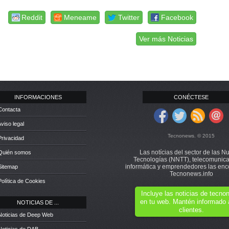
Reddit
Meneame
Twitter
Facebook
Ver más Noticias
INFORMACIONES
CONÉCTESE
Contacta
Aviso legal
Tecnonews. © 2015
Privacidad
Las notícias del sector de las N
 Quién somos
Tecnologías (NNTT), telecomunica
informática y emprendedores las enc
Sitemap
Tecnonews.info
Política de Cookies
Incluye las noticias de tecn
en tu web. Mantén informado 
NOTICIAS DE ...
clientes.
Noticias de Deep Web