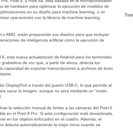
8 Pro, Pixel 8, y Pixel 8a, está basada en el microprocesador
sos de hardware para optimizar la ejecución de modelos de
o optimizaciones en su diseño para machine learning, o un
Twe
izar operaciones con la librería de machine learning
l o AMD, están preparando sus diseños para que incluyan
raciones de inteligencia artificial como la ejecución de
8, esta nueva actualización de Android para los terminales
 grabadora de voz que, a partir de ahora, detecta los
 la capacidad de exportar transcripciones a archivos de texto
elante.
ar DisplayPort a través del puerto USB-C, lo que permite al
 para sacar la imagen, aunque no será mediante un “modo
l.
trae la selección manual de lentes a las cámaras del Pixel 6
ble en el Pixel 8 Pro. Si esta configuración está desactivada,
se en los objetos enfocados en el cuadro. Además, el
ora detecta automáticamente la mejor toma cuando se