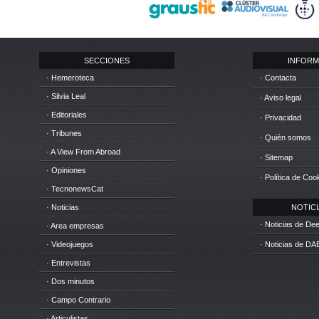
SECCIONES
INFORM
· Hemeroteca
· Contacta
· Silvia Leal
· Aviso legal
· Editoriales
· Privacidad
· Tribunes
· Quién somos
· A View From Abroad
· Sitemap
· Opiniones
· Política de Coo
· TecnonewsCat
· Noticias
NOTICIA
· Noticias de D
· Area empresas
· Videojuegos
· Noticias de DA
· Entrevistas
· Dos minutos
· Campo Contrario
· Articulistas