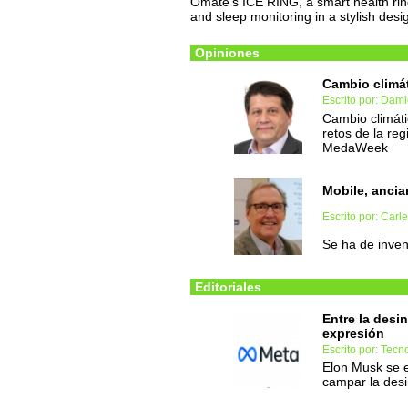
Omate's ICE RING, a smart health rin
and sleep monitoring in a stylish desi
Opiniones
Cambio climát
Escrito por: Dam
Cambio climátic
retos de la re
MedaWeek
Mobile, anci
Escrito por: Carl
Se ha de inven
Editoriales
Entre la desin
expresión
Escrito por: Tec
Elon Musk se e
campar la desi