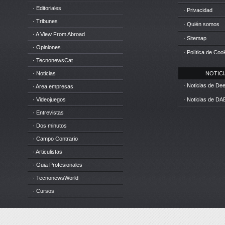
· Editoriales
· Privacidad
· Tribunes
· Quién somos
· A View From Abroad
· Sitemap
· Opiniones
· Política de Coo
· TecnonewsCat
· Noticias
NOTICIA
· Noticias de D
· Area empresas
· Videojuegos
· Noticias de DA
· Entrevistas
· Dos minutos
· Campo Contrario
· Articulistas
· Guia Profesionales
· TecnonewsWorld
· Cursos