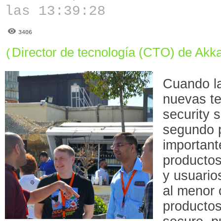
las 13:39:28
3406
Director de tecnología (CTO) de Akk
(
Cuando l
nuevas te
security 
segundo 
important
productos
y usuario
al menor 
productos