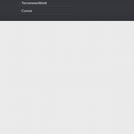
· TecnonewsWorld
· Cursos