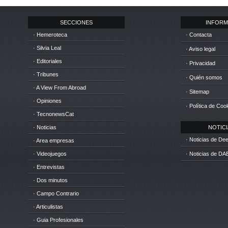
SECCIONES
INFORM
· Hemeroteca
· Contacta
· Silvia Leal
· Aviso legal
· Editoriales
· Privacidad
· Tribunes
· Quién somos
· A View From Abroad
· Sitemap
· Opiniones
· Política de Coo
· TecnonewsCat
· Noticias
NOTICIA
· Noticias de D
· Area empresas
· Videojuegos
· Noticias de DA
· Entrevistas
· Dos minutos
· Campo Contrario
· Articulistas
· Guia Profesionales