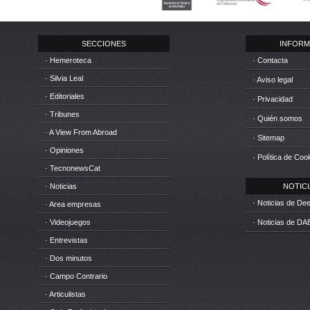
SECCIONES
INFORM
· Hemeroteca
· Contacta
· Silvia Leal
· Aviso legal
· Editoriales
· Privacidad
· Tribunes
· Quién somos
· A View From Abroad
· Sitemap
· Opiniones
· Política de Coo
· TecnonewsCat
· Noticias
NOTICIA
· Noticias de D
· Area empresas
· Videojuegos
· Noticias de DA
· Entrevistas
· Dos minutos
· Campo Contrario
· Articulistas