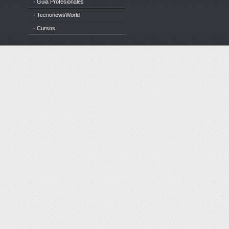
· Guia Profesionales
· TecnonewsWorld
· Cursos