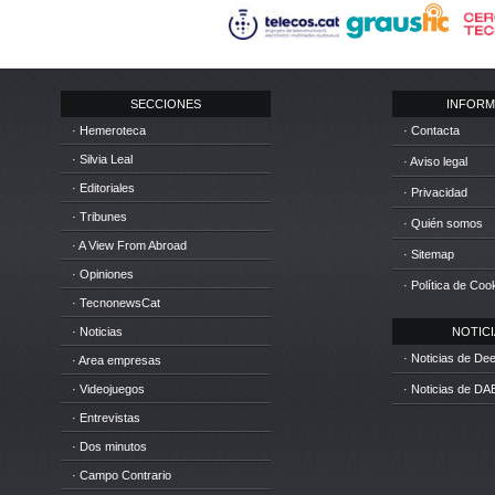
SECCIONES
INFORM
· Hemeroteca
· Contacta
· Silvia Leal
· Aviso legal
· Editoriales
· Privacidad
· Tribunes
· Quién somos
· A View From Abroad
· Sitemap
· Opiniones
· Política de Coo
· TecnonewsCat
· Noticias
NOTICIA
· Noticias de D
· Area empresas
· Videojuegos
· Noticias de DA
· Entrevistas
· Dos minutos
· Campo Contrario