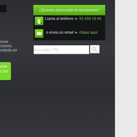
¿Quieres anunciarte en tecnonews?
Llama al teléfono
► 93 459 18 69
o envia un email
► clique aqui
uevas
ciones,
ontarás en
onews
a tus