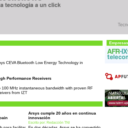
Tecn
Empresas
oys CEVA Bluetooth Low Energy Technology in
High Performance Receivers
 100 MHz instantaneous bandwidth with proven RF
eivers from IZT
Arsys cumple 20 años en continua
pain
innovación
Escrito por: Redacción TNI
 para facilitar
En dos décadas, Arsys se ha convertido