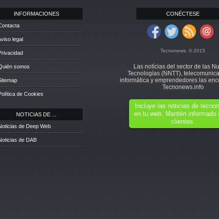
INFORMACIONES
CONÉCTESE
Contacta
Aviso legal
Tecnonews. © 2015
Privacidad
Las notícias del sector de las N
 Quién somos
Tecnologías (NNTT), telecomunica
informática y emprendedores las enc
Sitemap
Tecnonews.info
Política de Cookies
Incluye las noticias de tecn
en tu web. Mantén informado 
NOTICIAS DE ...
clientes.
Noticias de Deep Web
Noticias de DAB