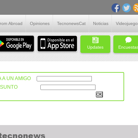
From Abroad
Opiniones
TecnonewsCat
Noticias
Videojuego
Updates
Encuesta
A A UN AMIGO
ASUNTO