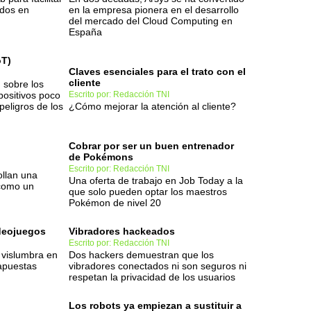
ados en
en la empresa pionera en el desarrollo
del mercado del Cloud Computing en
España
oT)
Claves esenciales para el trato con el
cliente
n sobre los
positivos poco
Escrito por: Redacción TNI
peligros de los
¿Cómo mejorar la atención al cliente?
Cobrar por ser un buen entrenador
de Pokémons
Escrito por: Redacción TNI
ollan una
Una oferta de trabajo en Job Today a la
 como un
que solo pueden optar los maestros
Pokémon de nivel 20
ideojuegos
Vibradores hackeados
Escrito por: Redacción TNI
 vislumbra en
Dos hackers demuestran que los
apuestas
vibradores conectados ni son seguros ni
respetan la privacidad de los usuarios
Los robots ya empiezan a sustituir a