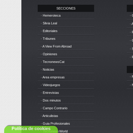
SECCIONES
· Hemeroteca
· 
· Silvia Leal
· 
· Editoriales
· 
· Tribunes
·
· A View From Abroad
· 
· Opiniones
· 
· TecnonewsCat
· Noticias
· 
· Area empresas
· Videojuegos
· 
· Entrevistas
· Dos minutos
· Campo Contrario
· Articulistas
· Guia Profesionales
Política de cookies
· TecnonewsWorld