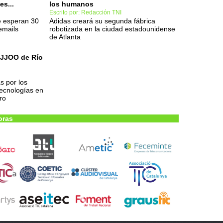
s...
los humanos
Escrito por: Redacción TNI
e esperan 30
Adidas creará su segunda fábrica
emails
robotizada en la ciudad estadounidense
de Atlanta
s JJOO de Río
s por los
tecnologías en
ro
oras