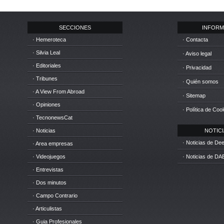
SECCIONES
INFORM
· Hemeroteca
· Contacta
· Silvia Leal
· Aviso legal
· Editoriales
· Privacidad
· Tribunes
· Quién somos
· A View From Abroad
· Sitemap
· Opiniones
· Política de Coo
· TecnonewsCat
· Noticias
NOTICIA
· Noticias de D
· Area empresas
· Videojuegos
· Noticias de DA
· Entrevistas
· Dos minutos
· Campo Contrario
· Articulistas
· Guia Profesionales