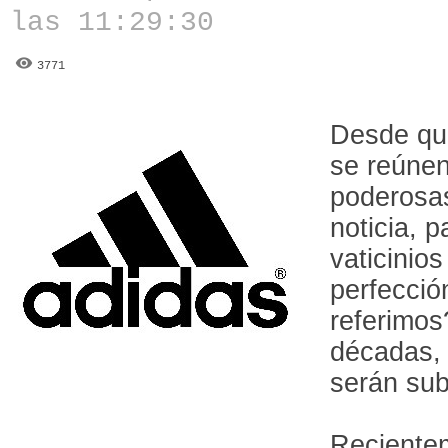
las 11:29:30
3771
Desde qu
se reúne
poderosas
noticia, 
vaticinio
perfecció
referimos
décadas, 
serán sub
Reciente