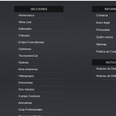
SECCIONES
INFORM
· Hemeroteca
· Contacta
· Silvia Leal
· Aviso legal
· Editoriales
· Privacidad
· Tribunes
· Quién somos
· A View From Abroad
· Sitemap
· Opiniones
· Política de Coo
· TecnonewsCat
· Noticias
NOTICIA
· Noticias de D
· Area empresas
· Videojuegos
· Noticias de DA
· Entrevistas
· Dos minutos
· Campo Contrario
· Articulistas
· Guia Profesionales