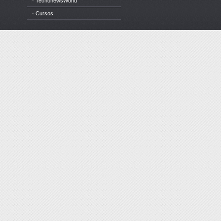
· TecnonewsWorld
· Cursos