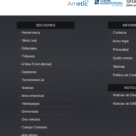
SECCIONES
INFORM
· Hemeroteca
· Contacta
· Silvia Leal
· Aviso legal
· Editoriales
· Privacidad
· Tribunes
· Quién somos
· A View From Abroad
· Sitemap
· Opiniones
· Política de Coo
· TecnonewsCat
· Noticias
NOTICIA
· Noticias de D
· Area empresas
· Videojuegos
· Noticias de DA
· Entrevistas
· Dos minutos
· Campo Contrario
· Articulistas