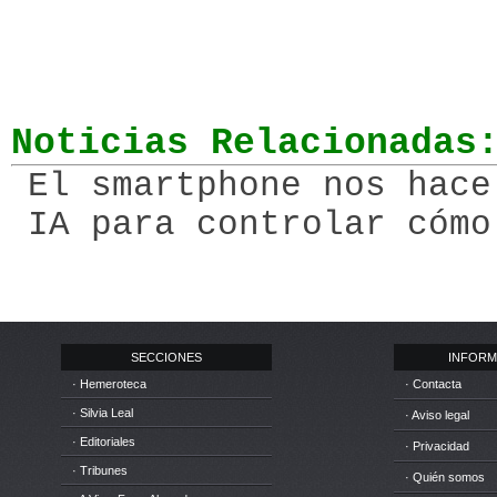
Noticias Relacionadas
El smartphone nos hace
IA para controlar cómo
SECCIONES
INFORM
· Hemeroteca
· Contacta
· Silvia Leal
· Aviso legal
· Editoriales
· Privacidad
· Tribunes
· Quién somos