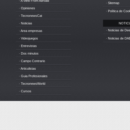
· A View From Abroad
· Sitemap
· Opiniones
· Política de Coo
· TecnonewsCat
· Noticias
NOTICIA
· Noticias de D
· Area empresas
· Videojuegos
· Noticias de DA
· Entrevistas
· Dos minutos
· Campo Contrario
· Articulistas
· Guia Profesionales
· TecnonewsWorld
· Cursos