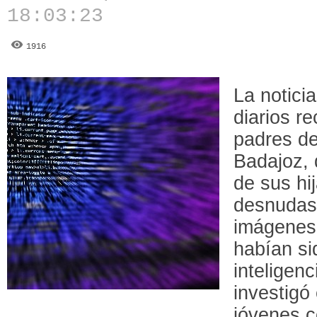
18:03:23
1916
La notici
diarios r
padres de
Badajoz, 
de sus hi
desnudas 
imágenes 
habían s
inteligenci
investigó 
jóvenes c