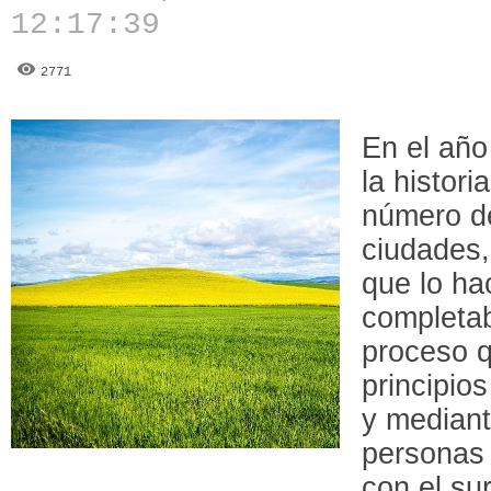
12:17:39
2771
En el año
la histori
número d
ciudades,
que lo ha
completa
proceso q
principios
y mediant
personas 
con el su