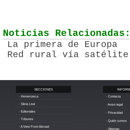
Noticias Relacionadas
La primera de Europa
Red rural vía satélite
SECCIONES
INFORM
· Hemeroteca
· Contacta
· Silvia Leal
· Aviso legal
· Editoriales
· Privacidad
· Tribunes
· Quién somos
· A View From Abroad
· Sitemap