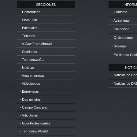
SECCIONES
INFORM
· Hemeroteca
· Contacta
· Silvia Leal
· Aviso legal
· Editoriales
· Privacidad
· Tribunes
· Quién somos
· A View From Abroad
· Sitemap
· Opiniones
· Política de Coo
· TecnonewsCat
· Noticias
NOTICIA
· Noticias de D
· Area empresas
· Videojuegos
· Noticias de DA
· Entrevistas
· Dos minutos
· Campo Contrario
· Articulistas
· Guia Profesionales
· TecnonewsWorld