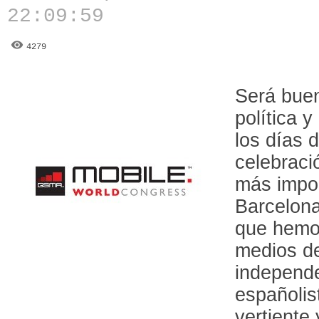
22:09:59
4279
Será bue
política 
los días 
celebraci
más impo
Barcelona
que hemos
medios d
independ
españolis
vertiente 